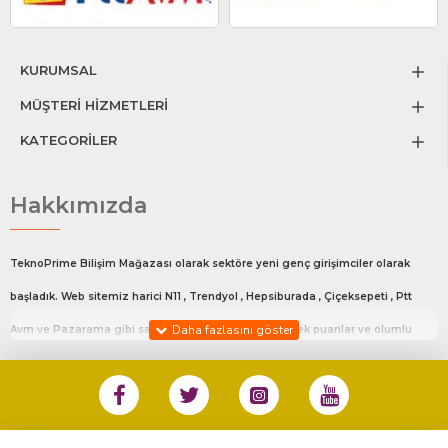
KURUMSAL
MÜŞTERİ HİZMETLERİ
KATEGORİLER
Hakkımızda
TeknoPrime Bilişim Mağazası olarak sektöre yeni genç girişimciler olarak
başladık. Web sitemiz harici N11 , Trendyol , Hepsiburada , Çiçeksepeti , Ptt
Avm ve Pazarama gibi satış platfromlarında en yüksek puanlar ve olumlu
değerlendirmeler ile satış yapmaktayız.Bu platfrom da ki mağaza linklerimiz
sitemizin en alt kısmında Diğer Satış Kanalları adlı bölümde mevcuttur.
%100 Müşteri Memnuniyeti ile siz değerli müşterilerimize en iyi hizmeti