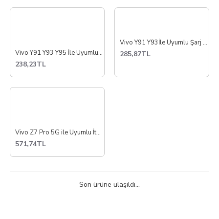
Vivo Y91 Y93İle Uyumlu Şarj Bordu Soketi İthal
Vivo Y91 Y93 Y95 İle Uyumlu Buzzer Hoparlör Dış Ses
285,87TL
238,23TL
Vivo Z7 Pro 5G ile Uyumlu İthal Pil Batarya B-X7
571,74TL
Son ürüne ulaşıldı...