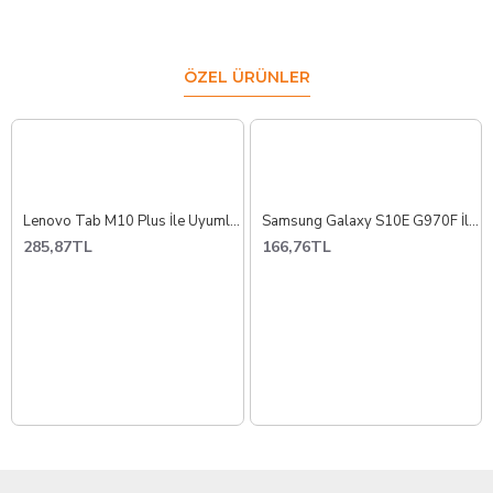
ÖZEL ÜRÜNLER
Lenovo Tab M10 Plus İle Uyumlu Ara Film Flex TB-125 TB-128
Samsung Galaxy S10E G970F İle Uyumlu Yan Ses Film Flex
285,87TL
166,76TL