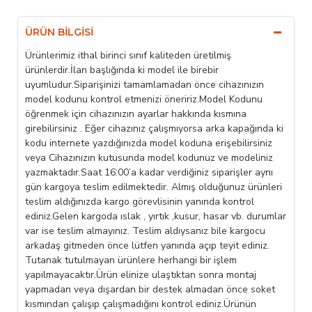
ÜRÜN BILGISI
Ürünlerimiz ithal birinci sınıf kaliteden üretilmiş
ürünlerdir.İlan başlığında ki model ile birebir
uyumludur.Siparişinizi tamamlamadan önce cihazınızın
model kodunu kontrol etmenizi öneririz.Model Kodunu
öğrenmek için cihazınızın ayarlar hakkında kısmına
girebilirsiniz . Eğer cihazınız çalışmıyorsa arka kapağında ki
kodu internete yazdığınızda model koduna erişebilirsiniz
veya Cihazınızın kutusunda model kodunuz ve modeliniz
yazmaktadır.Saat 16:00’a kadar verdiğiniz siparişler aynı
gün kargoya teslim edilmektedir. Almış olduğunuz ürünleri
teslim aldığınızda kargo görevlisinin yanında kontrol
ediniz.Gelen kargoda ıslak , yırtık ,kusur, hasar vb. durumlar
var ise teslim almayınız. Teslim aldıysanız bile kargocu
arkadaş gitmeden önce lütfen yanında açıp teyit ediniz.
Tutanak tutulmayan ürünlere herhangi bir işlem
yapılmayacaktır.Ürün elinize ulaştıktan sonra montaj
yapmadan veya dışardan bir destek almadan önce soket
kısmından çalışıp çalışmadığını kontrol ediniz.Ürünün