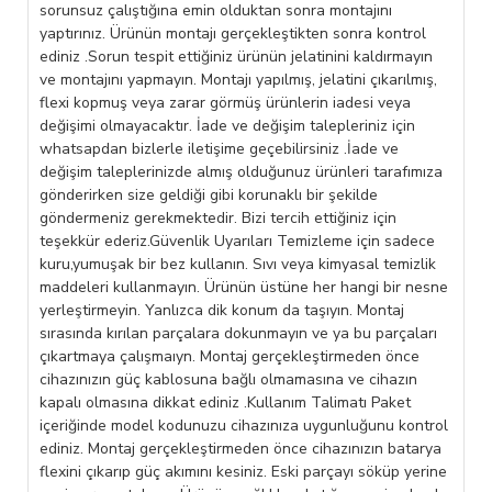
sorunsuz çalıştığına emin olduktan sonra montajını
yaptırınız. Ürünün montajı gerçekleştikten sonra kontrol
ediniz .Sorun tespit ettiğiniz ürünün jelatinini kaldırmayın
ve montajını yapmayın. Montajı yapılmış, jelatini çıkarılmış,
flexi kopmuş veya zarar görmüş ürünlerin iadesi veya
değişimi olmayacaktır. İade ve değişim talepleriniz için
whatsapdan bizlerle iletişime geçebilirsiniz .İade ve
değişim taleplerinizde almış olduğunuz ürünleri tarafımıza
gönderirken size geldiği gibi korunaklı bir şekilde
göndermeniz gerekmektedir. Bizi tercih ettiğiniz için
teşekkür ederiz.Güvenlik Uyarıları Temizleme için sadece
kuru,yumuşak bir bez kullanın. Sıvı veya kimyasal temizlik
maddeleri kullanmayın. Ürünün üstüne her hangi bir nesne
yerleştirmeyin. Yanlızca dik konum da taşıyın. Montaj
sırasında kırılan parçalara dokunmayın ve ya bu parçaları
çıkartmaya çalışmaıyn. Montaj gerçekleştirmeden önce
cihazınızın güç kablosuna bağlı olmamasına ve cihazın
kapalı olmasına dikkat ediniz .Kullanım Talimatı Paket
içeriğinde model kodunuzu cihazınıza uygunluğunu kontrol
ediniz. Montaj gerçekleştirmeden önce cihazınızın batarya
flexini çıkarıp güç akımını kesiniz. Eski parçayı söküp yerine