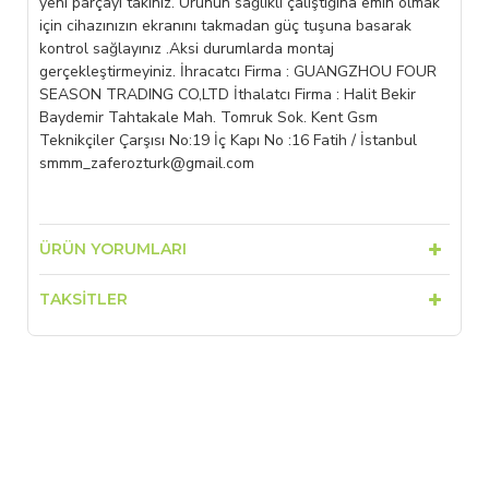
yeni parçayı takınız. Ürünün sağlıklı çalıştığına emin olmak
için cihazınızın ekranını takmadan güç tuşuna basarak
kontrol sağlayınız .Aksi durumlarda montaj
gerçekleştirmeyiniz. İhracatcı Firma : GUANGZHOU FOUR
SEASON TRADING CO,LTD İthalatcı Firma : Halit Bekir
Baydemir Tahtakale Mah. Tomruk Sok. Kent Gsm
Teknikçiler Çarşısı No:19 İç Kapı No :16 Fatih / İstanbul
smmm_zaferozturk@gmail.com
ÜRÜN YORUMLARI
TAKSITLER