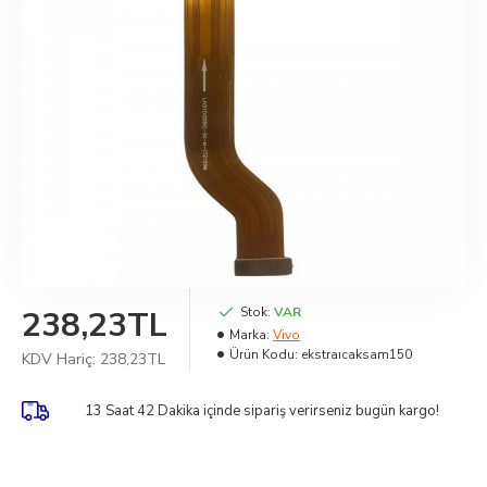
238,23TL
Stok:
VAR
Marka:
Vivo
Ürün Kodu:
ekstraıcaksam150
KDV Hariç:
238,23TL
13 Saat 42 Dakika
içinde sipariş verirseniz bugün kargo!