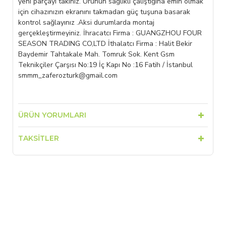
yeni parçayı takınız. Ürünün sağlıklı çalıştığına emin olmak
için cihazınızın ekranını takmadan güç tuşuna basarak
kontrol sağlayınız .Aksi durumlarda montaj
gerçekleştirmeyiniz. İhracatcı Firma : GUANGZHOU FOUR
SEASON TRADING CO,LTD İthalatcı Firma : Halit Bekir
Baydemir Tahtakale Mah. Tomruk Sok. Kent Gsm
Teknikçiler Çarşısı No:19 İç Kapı No :16 Fatih / İstanbul
smmm_zaferozturk@gmail.com
ÜRÜN YORUMLARI
TAKSITLER