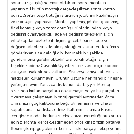
sorunsuz çalıştığına emin olduktan sonra montajını
yaptırınız. Ürünün montajı gerçekleştikten sonra kontrol
ediniz .Sorun tespit ettiğiniz ürünün jelatinini kaldırmayın
ve montajını yapmayın. Montajı yapılmış, jelatini çıkarılmış,
flexi kopmuş veya zarar görmüş ürünlerin iadesi veya
değişimi olmayacaktır. İade ve değişim talepleriniz için
whatsapdan bizlerle iletişime geçebilirsiniz .İade ve
değişim taleplerinizde almış olduğunuz ürünleri tarafımıza
gönderirken size geldiği gibi korunaklı bir şekilde
göndermeniz gerekmektedir. Bizi tercih ettiğiniz için
teşekkür ederiz.Güvenlik Uyarıları Temizleme için sadece
kuru,yumuşak bir bez kullanın. Sıvı veya kimyasal temizlik
maddeleri kullanmayın. Ürünün üstüne her hangi bir nesne
yerleştirmeyin. Yanlızca dik konum da taşıyın. Montaj
sırasında kırılan parçalara dokunmayın ve ya bu parçaları
çıkartmaya çalışmaıyn. Montaj gerçekleştirmeden önce
cihazınızın güç kablosuna bağlı olmamasına ve cihazın
kapalı olmasına dikkat ediniz .Kullanım Talimatı Paket
içeriğinde model kodunuzu cihazınıza uygunluğunu kontrol
ediniz. Montaj gerçekleştirmeden önce cihazınızın batarya
flexini çıkarıp güç akımını kesiniz. Eski parçayı söküp yerine