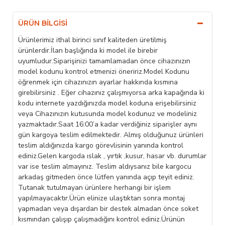
ÜRÜN BILGISI
Ürünlerimiz ithal birinci sınıf kaliteden üretilmiş
ürünlerdir.İlan başlığında ki model ile birebir
uyumludur.Siparişinizi tamamlamadan önce cihazınızın
model kodunu kontrol etmenizi öneririz.Model Kodunu
öğrenmek için cihazınızın ayarlar hakkında kısmına
girebilirsiniz . Eğer cihazınız çalışmıyorsa arka kapağında ki
kodu internete yazdığınızda model koduna erişebilirsiniz
veya Cihazınızın kutusunda model kodunuz ve modeliniz
yazmaktadır.Saat 16:00’a kadar verdiğiniz siparişler aynı
gün kargoya teslim edilmektedir. Almış olduğunuz ürünleri
teslim aldığınızda kargo görevlisinin yanında kontrol
ediniz.Gelen kargoda ıslak , yırtık ,kusur, hasar vb. durumlar
var ise teslim almayınız. Teslim aldıysanız bile kargocu
arkadaş gitmeden önce lütfen yanında açıp teyit ediniz.
Tutanak tutulmayan ürünlere herhangi bir işlem
yapılmayacaktır.Ürün elinize ulaştıktan sonra montaj
yapmadan veya dışardan bir destek almadan önce soket
kısmından çalışıp çalışmadığını kontrol ediniz.Ürünün