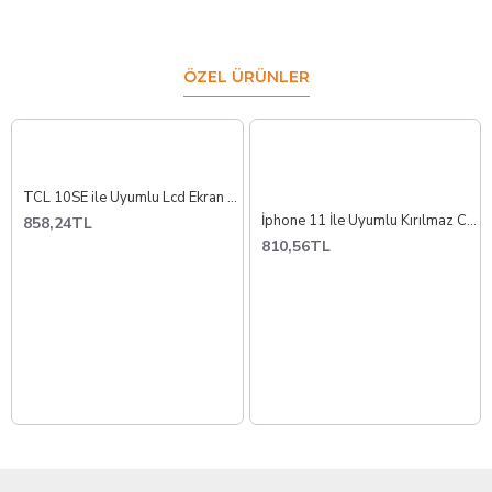
ÖZEL ÜRÜNLER
TCL 10SE ile Uyumlu Lcd Ekran Dokunmatik T766H
İphone 11 İle Uyumlu Kırılmaz Cam Çizilmez Darbe Emici Anti Static Süper Kalite
858,24TL
810,56TL