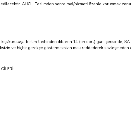
edilecektir. ALICI , Teslimden sonra mal/hizmeti özenle korunmak zoru
kişi/kuruluşa teslim tarihinden itibaren 14 (on dört) gün içerisinde, SATI
eksizin ve hiçbir gerekçe göstermeksizin malı reddederek sözleşmeden c
GİLERİ: