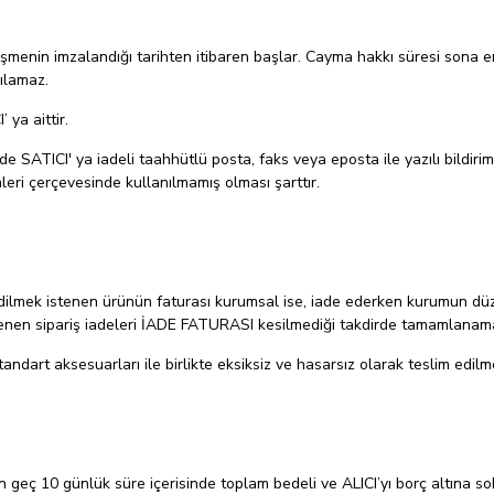
zleşmenin imzalandığı tarihten itibaren başlar. Cayma hakkı süresi sona 
ılamaz.
ya aittir.
nde SATICI' ya iadeli taahhütlü posta, faks veya eposta ile yazılı bild
i çerçevesinde kullanılmamış olması şarttır.
 edilmek istenen ürünün faturası kurumsal ise, iade ederken kurumun düze
enen sipariş iadeleri İADE FATURASI kesilmediği takdirde tamamlanama
andart aksesuarları ile birlikte eksiksiz ve hasarsız olarak teslim edil
n geç 10 günlük süre içerisinde toplam bedeli ve ALICI’yı borç altına so