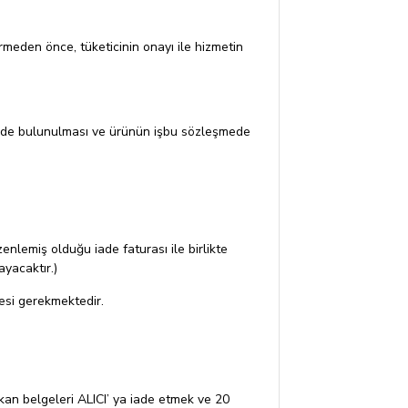
ermeden önce, tüketicinin onayı ile hizmetin
irimde bulunulması ve ürünün işbu sözleşmede
nlemiş olduğu iade faturası ile birlikte
yacaktır.)
mesi gerekmektedir.
kan belgeleri ALICI’ ya iade etmek ve 20