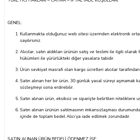
TÜKETİCİ HAKLARI – CAYMA – İPTAL İADE KOŞULLARI
GENEL:
Kullanmakta olduğunuz web sitesi üzerinden elektronik ortam
sayılırsınız.
Alıcılar, satın aldıkları ürünün satış ve teslimi ile ilgili 
hükümleri ile yürürlükteki diğer yasalara tabidir.
Ürün sevkiyat masrafı olan kargo ücretleri alıcılar tarafında
Satın alınan her bir ürün, 30 günlük yasal süreyi aşmamak kaydı
sözleşmeyi sona erdirebilir.
Satın alınan ürün, eksiksiz ve siparişte belirtilen nitelikler
Satın alınan ürünün satılmasının imkansızlaşması durumunda, 
içinde de toplam bedel Alıcı’ya iade edilmek zorundadır.
SATIN ALINAN ÜRÜN BEDELİ ÖDENMEZ İSE: