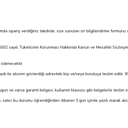
da sipariş verdiğiniz takdirde, size sunulan ön bilgilendirme formunu 
olarak 6502 sayılı Tüketicinin Korunması Hakkında Kanun ve Mesafeli Sözl
n ödenecektir.
 ile alıcının gösterdiği adresteki kişi ve/veya kuruluşa teslim edilir. B
e uygun ve varsa garanti belgesi, kullanım klavuzu gibi belgelerle teslim 
satıcı bu durumu öğrendiğinden itibaren 3 gün içinde yazılı olarak alı