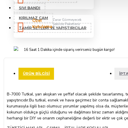
SIVI BANDI
KIRILMAZ CAM
Zarar Görmeyecek
Özel
Şekilde Paketlenir
Kutulama
TAMIR SETLERI VE YAPIŞTIRICILAR
16 Saat 1 Dakika
içinde sipariş verirseniz bugün kargo!
ÜRÜN BILGISI
İPT
B-7000 Tutkal, yarı akışkan ve şeffaf olacak şekilde tasarlanmış, te
yapıştırıcıdır.Bu tutkal, esnek ve hava geçirmez bir conta sağlamakl
kurumasıyla ilgili bazı olumsuz yorumlar yapılmış olsa da, müşteriler
kokunun oldukça güçlü olduğunu ve dağılması biraz zaman aldığını b
herhangi bir DIY ve onarım cephaneliğine değerli bir ektir ve çok çeşi