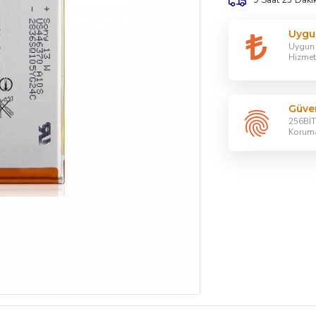
9 Saat 23 Daki
Uygu
Uygun F
Hizmet
Güven
256BİT 
Korum