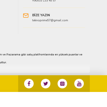
+90533 133 45 57
BİZE YAZIN
teknoprime57@gmail.com
 Avm ve Pazarama gibi satış platfromlarında en yüksek puanlar ve
uttur.
3 133 45 57 no’ lu numaradan ister whatsapp aracılığı ile ister