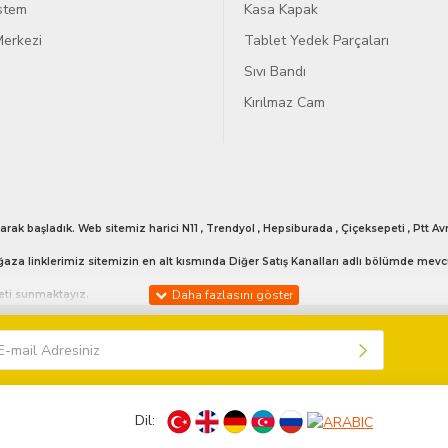
istem
Kasa Kapak
erkezi
Tablet Yedek Parçaları
Sıvı Bandı
Kırılmaz Cam
arak başladık. Web sitemiz harici N11 , Trendyol , Hepsiburada , Çiçeksepeti , Ptt
aza linklerimiz sitemizin en alt kısmında Diğer Satış Kanalları adlı bölümde mevc
meti sunmaktayız.
 vermekteyiz. Bunun haricinde günün her anı bizlerle iletişime geçebilirsiniz. 053
Dil:
işime geçebilirsiniz sizlere model bilgisi hakkında yardımcı olabiliriz.