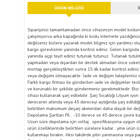
ÜRÜN BILGISI
Siparişinizi tamamlamadan önce cihazınızın model kodunu k
çalışmıyorsa arka kapağında ki kodu internete yazdığını
değilseniz bizlere yazarak model bilginiz için yardımcı ol
kargo görevlisinin yanında kontrol ediniz. Gelen kargoda 
yanında açıp teyit ediniz tutunak tutunuz. Tutanak tutulm
yapmadan veya dışardan bir destek almadan önce soket kı
montajı gerçekleştikten sonra 15 dk kadar kontrol ediniz 
veya değişimi olmayacaktır. İade ve değişim talepleriniz i
Farklı kargo firması ile gönderilen iade ve değişimler tes
ve korunaklı bir şekilde göndermeniz gerekmektedir. Bizi te
cihazı kullanarak şarj edilebilir. Şarj Sıcaklığı Lityum iyo
derecenin altında veya 45 dereceyi aştığında şarj edildiğ
belirtilen maksimum deşarj akımından daha düşük bir değer
Depolama Şartları Pil , -10 derece ve 45 derece çevre koşu
Uzun süre depolama için voltaj , spesifikasyona uygun ol
ürün özelliklerinde belirtilen sürelere kadar , yine ürün öze
kullanmayı bırakın. Aksi takdirde pilin yanmasına veya