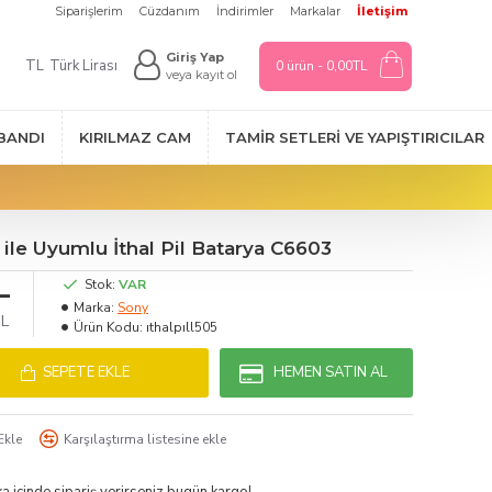
Siparişlerim
Cüzdanım
İndirimler
Markalar
İletişim
Giriş Yap
TL
Türk Lirası
0 ürün - 0,00TL
veya kayıt ol
 BANDI
KIRILMAZ CAM
TAMIR SETLERI VE YAPIŞTIRICILAR
 ile Uyumlu İthal Pil Batarya C6603
L
Stok:
VAR
Marka:
Sony
TL
Ürün Kodu:
ıthalpıll505
SEPETE EKLE
HEMEN SATIN AL
Ekle
Karşılaştırma listesine ekle