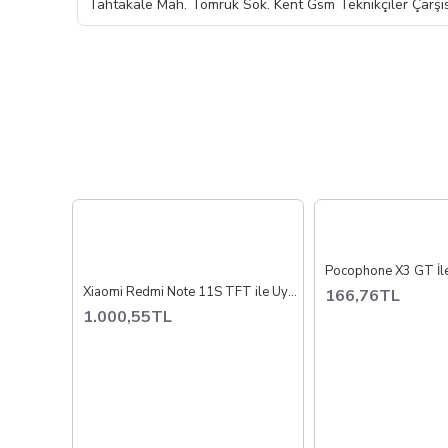
Tahtakale Mah. Tomruk Sok. Kent Gsm Teknikçiler Çarşıs
Xiaomi Redmi Note 11S TFT ile Uyumlu Lcd Ekran Dokunmatik 2201117SG
166,76TL
1.000,55TL