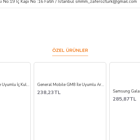
ı No:19 İç Kapı No :16 Fatih / İstanbul smmm_zaferozturk@gmail.com
ÖZEL ÜRÜNLER
Pocophone X3 GT İle Uyumlu İç Kulaklık
General Mobile GM8 İle Uyumlu Ara Film Flex
238,23TL
285,87TL