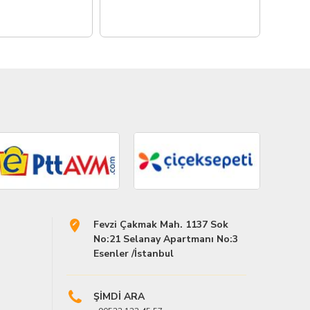
476,4
Fevzi Çakmak Mah. 1137 Sok
No:21 Selanay Apartmanı No:3
Esenler /İstanbul
ŞİMDİ ARA