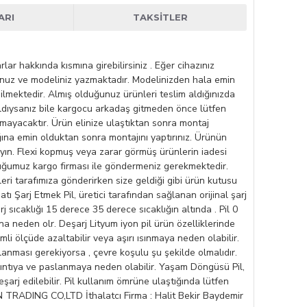
ARI
TAKSITLER
r hakkında kısmına girebilirsiniz . Eğer cihazınız
unuz ve modeliniz yazmaktadır. Modelinizden hala emin
dilmektedir. Almış olduğunuz ürünleri teslim aldığınızda
m aldıysanız bile kargocu arkadaş gitmeden önce lütfen
lmayacaktır. Ürün elinize ulaştıktan sonra montaj
ına emin olduktan sonra montajını yaptırınız. Ürünün
ayın. Flexi kopmuş veya zarar görmüş ürünlerin iadesi
olduğumuz kargo firması ile göndermeniz gerekmektedir.
eri tarafımıza gönderirken size geldiği gibi ürün kutusu
tı Şarj Etmek Pil, üretici tarafından sağlanan orijinal şarj
rj sıcaklığı 15 derece 35 derece sıcaklığın altında . Pil 0
na neden olr. Deşarj Lityum iyon pil ürün özelliklerinde
li ölçüde azaltabilir veya aşırı ısınmaya neden olabilir.
lanması gerekiyorsa , çevre koşulu şu şekilde olmalıdır.
ızıntıya ve paslanmaya neden olabilir. Yaşam Döngüsü Pil,
deşarj edilebilir. Pil kullanım ömrüne ulaştığında lütfen
 TRADING CO,LTD İthalatcı Firma : Halit Bekir Baydemir