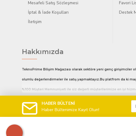
Mesafeli Satış Sözleşmesi
Favori L
İptal & İade Koşulları
Destek M
İletişim
Hakkımızda
TeknoPrime Bilişim Mağazası olarak sektöre yeni genç girişimciler ol
olumlu değerlendirmeler ile satış yapmaktayız.Bu platfrom da ki mağ
%100 Müşteri Memnuniyeti ile siz değerli müşterilerimize en iyi hiz
Hafta İçi 10:00 18:00 Cumartesi Günü 10:00 14:00 arası sizlere hizmet
HABER BÜLTENİ
Haber Bültenimize Kayıt Olun!
telefon ile arayarak bizlerle iletişime geçebilirsiniz.
Saat 16:00 kadar olan tüm siparişleriniz aynı gün kargolanır.
Ürün modelinden emin olmadığınız da whatsapp hattından bizlerle ilet