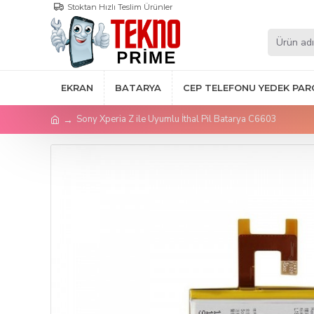
Stoktan Hızlı Teslim Ürünler
EKRAN
BATARYA
CEP TELEFONU YEDEK PAR
Sony Xperia Z ile Uyumlu İthal Pil Batarya C6603