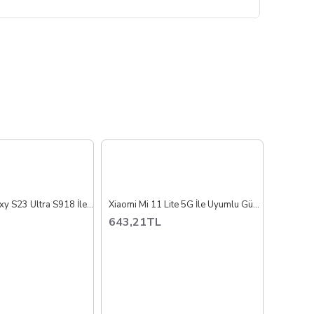
Samsung Galaxy S23 Ultra S918 İle Uyumlu Kamera Camı İthal Full Set
Xiaomi Mi 11 Lite 5G İle Uyumlu Güclendirilmis İthal Pil Batarya BP42
643,21TL