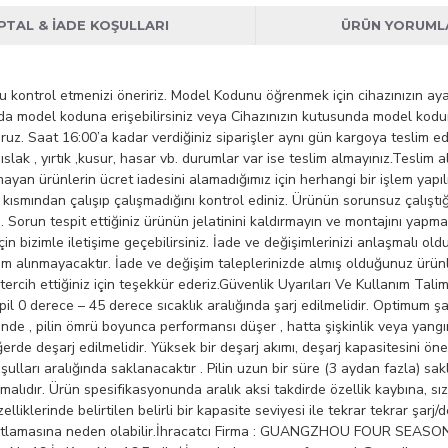
İPTAL & İADE KOŞULLARI
ÜRÜN YORUML
ontrol etmenizi öneririz. Model Kodunu öğrenmek için cihazınızın ayarla
zda model koduna erişebilirsiniz veya Cihazınızın kutusunda model kod
uruz. Saat 16:00’a kadar verdiğiniz siparişler aynı gün kargoya teslim e
ıslak , yırtık ,kusur, hasar vb. durumlar var ise teslim almayınız.Tesli
ayan ürünlerin ücret iadesini alamadığımız için herhangi bir işlem yapı
smından çalışıp çalışmadığını kontrol ediniz. Ürünün sorunsuz çalıştığ
. Sorun tespit ettiğiniz ürünün jelatinini kaldırmayın ve montajını yapm
çin bizimle iletişime geçebilirsiniz. İade ve değişimlerinizi anlaşmalı 
lim alınmayacaktır. İade ve değişim taleplerinizde almış olduğunuz ürünl
rcih ettiğiniz için teşekkür ederiz.Güvenlik Uyarıları Ve Kullanım Talima
n pil 0 derece – 45 derece sıcaklık aralığında şarj edilmelidir. Optimum şa
inde , pilin ömrü boyunca performansı düşer , hatta şişkinlik veya yangı
de deşarj edilmelidir. Yüksek bir deşarj akımı, deşarj kapasitesini önem
lları aralığında saklanacaktır . Pilin uzun bir süre (3 aydan fazla) sak
malıdır. Ürün spesifikasyonunda aralık aksi takdirde özellik kaybına, s
lliklerinde belirtilen belirli bir kapasite seviyesi ile tekrar tekrar şarj/
 patlamasına neden olabilir.İhracatcı Firma : GUANGZHOU FOUR SEASON