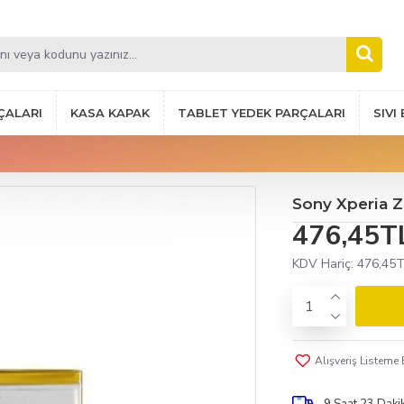
ÇALARI
KASA KAPAK
TABLET YEDEK PARÇALARI
SIVI
Sony Xperia Z
476,45T
KDV Hariç:
476,45
Alışveriş Listeme 