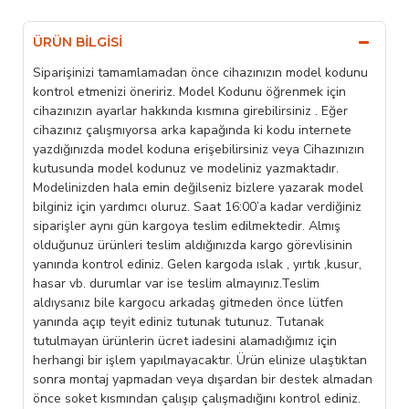
ÜRÜN BILGISI
Siparişinizi tamamlamadan önce cihazınızın model kodunu
kontrol etmenizi öneririz. Model Kodunu öğrenmek için
cihazınızın ayarlar hakkında kısmına girebilirsiniz . Eğer
cihazınız çalışmıyorsa arka kapağında ki kodu internete
yazdığınızda model koduna erişebilirsiniz veya Cihazınızın
kutusunda model kodunuz ve modeliniz yazmaktadır.
Modelinizden hala emin değilseniz bizlere yazarak model
bilginiz için yardımcı oluruz. Saat 16:00’a kadar verdiğiniz
siparişler aynı gün kargoya teslim edilmektedir. Almış
olduğunuz ürünleri teslim aldığınızda kargo görevlisinin
yanında kontrol ediniz. Gelen kargoda ıslak , yırtık ,kusur,
hasar vb. durumlar var ise teslim almayınız.Teslim
aldıysanız bile kargocu arkadaş gitmeden önce lütfen
yanında açıp teyit ediniz tutunak tutunuz. Tutanak
tutulmayan ürünlerin ücret iadesini alamadığımız için
herhangi bir işlem yapılmayacaktır. Ürün elinize ulaştıktan
sonra montaj yapmadan veya dışardan bir destek almadan
önce soket kısmından çalışıp çalışmadığını kontrol ediniz.