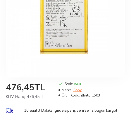
476,45TL
Stok:
VAR
Marka:
Sony
Ürün Kodu:
ıthalpıll503
KDV Hariç:
476,45TL
10 Saat 3 Dakika
içinde sipariş verirseniz bugün kargo!