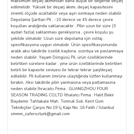
maksimum deşarj akımından daha düşük bir değerde deşarj
edilmelidir. Yüksek bir deşarj akımı, deşarj kapasitesini
önemli ölçüde azaltabilir veya aşırı ısınmaya neden olabilir.
Depolama Şartları Pil , -10 derece ve 45 derece çevre
koşulları aralığında saklanacaktır . Pilin uzun bir süre (3
aydan fazla) saklanması gerekiyorsa , çevre koşulu şu
şekilde olmalıdır. Uzun süre depolama için voltaj ,
spesifikasyona uygun olmalıdır. Ürün spesifikasyonunda
aralık aksi takdirde özellik kaybına, sızıntıya ve paslanmaya
neden olabilir. Yaşam Döngüsü Pil, ürün özelliklerinde
belirtilen sürelere kadar , yine ürün özelliklerinde belirtilen
belirli bir kapasite seviyesi ile tekrar tekrar şarj/deşarj
edilebilir. Pil kullanım ömrüne ulaştığında lütfen kullanmayı
bırakın. Aksi takdirde pilin yanmasına veya patlamasına
neden olabilir.İhracatcı Firma : GUANGZHOU FOUR
SEASON TRADING CO,LTD İthalatcı Firma : Halit Bekir
Baydemir Tahtakale Mah. Tomruk Sok. Kent Gsm
Teknikçiler Çarşısı No:19 İç Kapı No :16 Fatih / İstanbul
smmm_zaferozturk@gmail.com