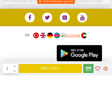
Avm ve Pazarama gibi satış platfromlarında en yüksek puanlar ve olumlu
değerlendirmeler ile satış yapmaktayız.Bu platfrom da ki mağaza linklerimiz
sitemizin en alt kısmında Diğer Satış Kanalları adlı bölümde mevcuttur.
%100 Müşteri Memnuniyeti ile siz değerli müşterilerimize en iyi hizmeti
sunmaktayız.
Dil:
Hafta İçi 10:00 18:00 Cumartesi Günü 10:00 14:00 arası sizlere hizmet
vermekteyiz. Bunun haricinde günün her anı bizlerle iletişime geçebilirsiniz.
0533 133 45 57 no’ lu numaradan ister whatsapp aracılığı ile ister telefon ile
arayarak bizlerle iletişime geçebilirsiniz.
SEPETE EKLE
KobiDirekt
E-ticaret
ile kurulmustur
Saat 16:00 kadar olan tüm siparişleriniz aynı gün kargolanır.
Ürün modelinden emin olmadığınız da whatsapp hattından bizlerle iletişime
geçebilirsiniz sizlere model bilgisi hakkında yardımcı olabiliriz.
Satın aldığınız her ürün için fatura kesilmektedir ve tarafınıza mail olarak
gönderilmektedir.