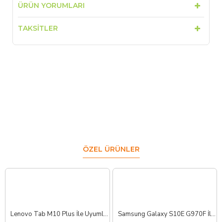
ÜRÜN YORUMLARI
TAKSITLER
ÖZEL ÜRÜNLER
Lenovo Tab M10 Plus İle Uyumlu Ara Film Flex TB-125 TB-128
Samsung Galaxy S10E G970F İle Uyumlu Yan Ses Film Flex