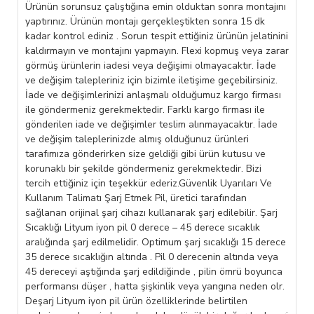
Ürünün sorunsuz çalıştığına emin olduktan sonra montajını
yaptırınız. Ürünün montajı gerçekleştikten sonra 15 dk
kadar kontrol ediniz . Sorun tespit ettiğiniz ürünün jelatinini
kaldırmayın ve montajını yapmayın. Flexi kopmuş veya zarar
görmüş ürünlerin iadesi veya değişimi olmayacaktır. İade
ve değişim talepleriniz için bizimle iletişime geçebilirsiniz.
İade ve değişimlerinizi anlaşmalı olduğumuz kargo firması
ile göndermeniz gerekmektedir. Farklı kargo firması ile
gönderilen iade ve değişimler teslim alınmayacaktır. İade
ve değişim taleplerinizde almış olduğunuz ürünleri
tarafımıza gönderirken size geldiği gibi ürün kutusu ve
korunaklı bir şekilde göndermeniz gerekmektedir. Bizi
tercih ettiğiniz için teşekkür ederiz.Güvenlik Uyarıları Ve
Kullanım Talimatı Şarj Etmek Pil, üretici tarafından
sağlanan orijinal şarj cihazı kullanarak şarj edilebilir. Şarj
Sıcaklığı Lityum iyon pil 0 derece – 45 derece sıcaklık
aralığında şarj edilmelidir. Optimum şarj sıcaklığı 15 derece
35 derece sıcaklığın altında . Pil 0 derecenin altında veya
45 dereceyi aştığında şarj edildiğinde , pilin ömrü boyunca
performansı düşer , hatta şişkinlik veya yangına neden olr.
Deşarj Lityum iyon pil ürün özelliklerinde belirtilen