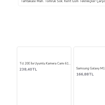
Tahtakale Mah. Tomruk Sok. Kent Gsm Teknikçiler Çarşıs
Tcl 20E İle Uyumlu Kamera Camı 6125D
238,40TL
166,88TL