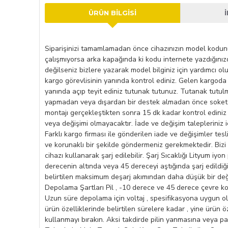
ÜRÜN BILGISI
Siparişinizi tamamlamadan önce cihazınızın model kodunu k
çalışmıyorsa arka kapağında ki kodu internete yazdığını
değilseniz bizlere yazarak model bilginiz için yardımcı ol
kargo görevlisinin yanında kontrol ediniz. Gelen kargoda 
yanında açıp teyit ediniz tutunak tutunuz. Tutanak tutulm
yapmadan veya dışardan bir destek almadan önce soket kı
montajı gerçekleştikten sonra 15 dk kadar kontrol ediniz 
veya değişimi olmayacaktır. İade ve değişim talepleriniz i
Farklı kargo firması ile gönderilen iade ve değişimler tes
ve korunaklı bir şekilde göndermeniz gerekmektedir. Bizi te
cihazı kullanarak şarj edilebilir. Şarj Sıcaklığı Lityum iyo
derecenin altında veya 45 dereceyi aştığında şarj edildiğ
belirtilen maksimum deşarj akımından daha düşük bir değer
Depolama Şartları Pil , -10 derece ve 45 derece çevre koşu
Uzun süre depolama için voltaj , spesifikasyona uygun ol
ürün özelliklerinde belirtilen sürelere kadar , yine ürün öze
kullanmayı bırakın. Aksi takdirde pilin yanmasına veya