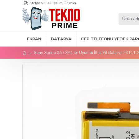
Stoktan Hızlı Teslim Ürünler
EKRAN
BATARYA
CEP TELEFONU YEDEK PAR
Sony Xperia XA / XA1 ile Uyumlu İthal Pil Batarya F3111