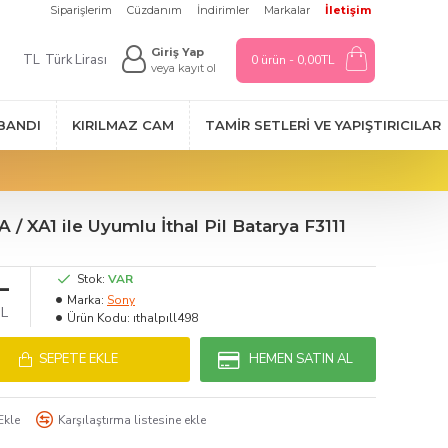
Siparişlerim
Cüzdanım
İndirimler
Markalar
İletişim
Giriş Yap
TL
Türk Lirası
0 ürün - 0,00TL
veya kayıt ol
 BANDI
KIRILMAZ CAM
TAMIR SETLERI VE YAPIŞTIRICILAR
 / XA1 ile Uyumlu İthal Pil Batarya F3111
L
Stok:
VAR
Marka:
Sony
TL
Ürün Kodu:
ıthalpıll498
SEPETE EKLE
HEMEN SATIN AL
Ekle
Karşılaştırma listesine ekle