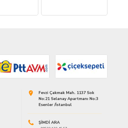
286,0
Fevzi Çakmak Mah. 1137 Sok
No:21 Selanay Apartmanı No:3
Esenler /İstanbul
ŞİMDİ ARA