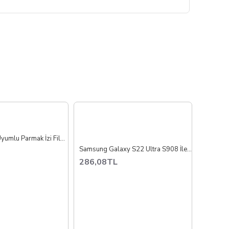
Vivo Y12s İle Uyumlu Parmak İzi Film Okuyucu Flex İthal
Samsung Galaxy S22 Ultra S908 İle Uyumlu Anakart Film Flex İthal
286,08TL