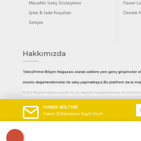
Mesafeli Satış Sözleşmesi
Favori L
İptal & İade Koşulları
Destek M
İletişim
Hakkımızda
TeknoPrime Bilişim Mağazası olarak sektöre yeni genç girişimciler ol
olumlu değerlendirmeler ile satış yapmaktayız.Bu platfrom da ki mağ
%100 Müşteri Memnuniyeti ile siz değerli müşterilerimize en iyi hiz
Hafta İçi 10:00 18:00 Cumartesi Günü 10:00 14:00 arası sizlere hizmet
HABER BÜLTENİ
Haber Bültenimize Kayıt Olun!
telefon ile arayarak bizlerle iletişime geçebilirsiniz.
Saat 16:00 kadar olan tüm siparişleriniz aynı gün kargolanır.
Ürün modelinden emin olmadığınız da whatsapp hattından bizlerle ilet