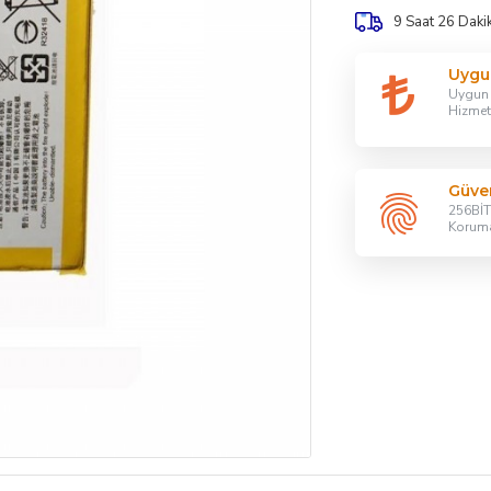
9 Saat 26 Daki
Uygu
Uygun F
Hizmet
Güven
256BİT 
Korum