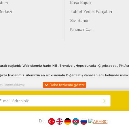
istem
Kasa Kapak
erkezi
Tablet Yedek Parçaları
Sıvı Bandı
Kırılmaz Cam
arak başladık. Web sitemiz harici N11 , Trendyol , Hepsiburada , Çiçeksepeti , Ptt
aza linklerimiz sitemizin en alt kısmında Diğer Satış Kanalları adlı bölümde mevc
meti sunmaktayız.
 vermekteyiz. Bunun haricinde günün her anı bizlerle iletişime geçebilirsiniz. 053
Dil:
işime geçebilirsiniz sizlere model bilgisi hakkında yardımcı olabiliriz.