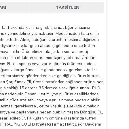
ARI
TAKSITLER
r hakkında kısmına girebilirsiniz . Eğer cihazınız
unuz ve modeliniz yazmaktadır. Modelinizden hala emin
dilmektedir. Almış olduğunuz ürünleri teslim aldığınızda
m aldıysanız bile kargocu arkadaş gitmeden önce lütfen
lmayacaktır. Ürün elinize ulaştıktan sonra montaj
ına emin olduktan sonra montajını yaptırınız. Ürünün
ayın. Flexi kopmuş veya zarar görmüş ürünlerin iadesi
olduğumuz kargo firması ile göndermeniz gerekmektedir.
eri tarafımıza gönderirken size geldiği gibi ürün kutusu
tı Şarj Etmek Pil, üretici tarafından sağlanan orijinal şarj
rj sıcaklığı 15 derece 35 derece sıcaklığın altında . Pil 0
na neden olr. Deşarj Lityum iyon pil ürün özelliklerinde
li ölçüde azaltabilir veya aşırı ısınmaya neden olabilir.
lanması gerekiyorsa , çevre koşulu şu şekilde olmalıdır.
ızıntıya ve paslanmaya neden olabilir. Yaşam Döngüsü Pil,
deşarj edilebilir. Pil kullanım ömrüne ulaştığında lütfen
 TRADING CO,LTD İthalatcı Firma : Halit Bekir Baydemir