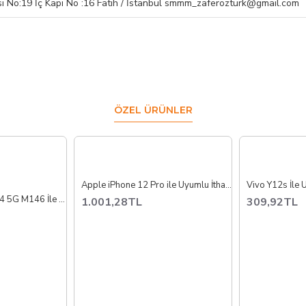
ı No:19 İç Kapı No :16 Fatih / İstanbul smmm_zaferozturk@gmail.com
ÖZEL ÜRÜNLER
Apple iPhone 12 Pro ile Uyumlu İthal Pil Batarya
Samsung Galaxy M14 5G M146 İle Uyumlu Yan Ses Film Volume Flex İthal
1.001,28TL
309,92TL