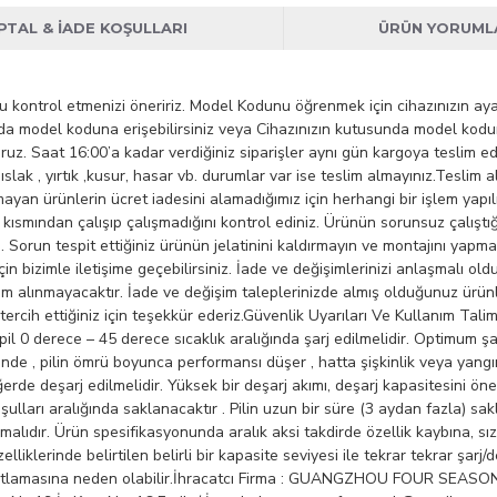
İPTAL & İADE KOŞULLARI
ÜRÜN YORUML
ontrol etmenizi öneririz. Model Kodunu öğrenmek için cihazınızın ayarla
zda model koduna erişebilirsiniz veya Cihazınızın kutusunda model kod
uruz. Saat 16:00’a kadar verdiğiniz siparişler aynı gün kargoya teslim e
ıslak , yırtık ,kusur, hasar vb. durumlar var ise teslim almayınız.Tesli
ayan ürünlerin ücret iadesini alamadığımız için herhangi bir işlem yapı
smından çalışıp çalışmadığını kontrol ediniz. Ürünün sorunsuz çalıştığ
. Sorun tespit ettiğiniz ürünün jelatinini kaldırmayın ve montajını yapm
çin bizimle iletişime geçebilirsiniz. İade ve değişimlerinizi anlaşmalı 
lim alınmayacaktır. İade ve değişim taleplerinizde almış olduğunuz ürünl
rcih ettiğiniz için teşekkür ederiz.Güvenlik Uyarıları Ve Kullanım Talima
n pil 0 derece – 45 derece sıcaklık aralığında şarj edilmelidir. Optimum şa
inde , pilin ömrü boyunca performansı düşer , hatta şişkinlik veya yangı
de deşarj edilmelidir. Yüksek bir deşarj akımı, deşarj kapasitesini önem
lları aralığında saklanacaktır . Pilin uzun bir süre (3 aydan fazla) sak
malıdır. Ürün spesifikasyonunda aralık aksi takdirde özellik kaybına, s
lliklerinde belirtilen belirli bir kapasite seviyesi ile tekrar tekrar şarj/
 patlamasına neden olabilir.İhracatcı Firma : GUANGZHOU FOUR SEASON