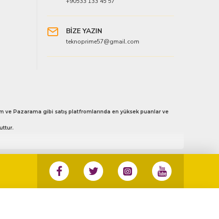
+90533 133 45 57
BİZE YAZIN
teknoprime57@gmail.com
 Avm ve Pazarama gibi satış platfromlarında en yüksek puanlar ve
uttur.
3 133 45 57 no’ lu numaradan ister whatsapp aracılığı ile ister