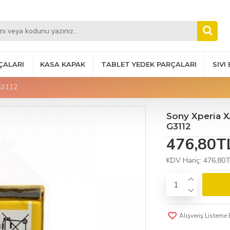
ÇALARI
KASA KAPAK
TABLET YEDEK PARÇALARI
SIVI
 G3112
Sony Xperia XA
G3112
476,80T
KDV Hariç:
476,80
Alışveriş Listeme 