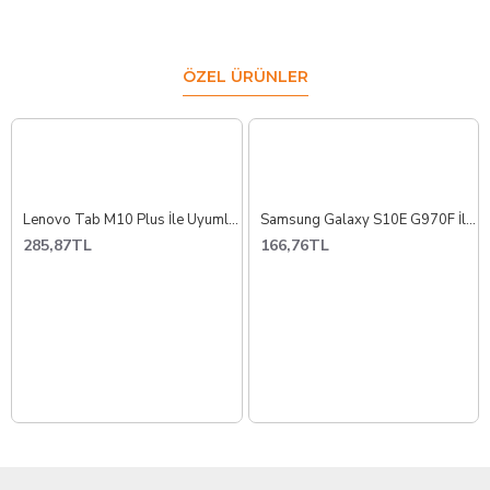
ÖZEL ÜRÜNLER
Lenovo Tab M10 Plus İle Uyumlu Ara Film Flex TB-125 TB-128
Samsung Galaxy S10E G970F İle Uyumlu Yan Ses Film Flex
285,87TL
166,76TL