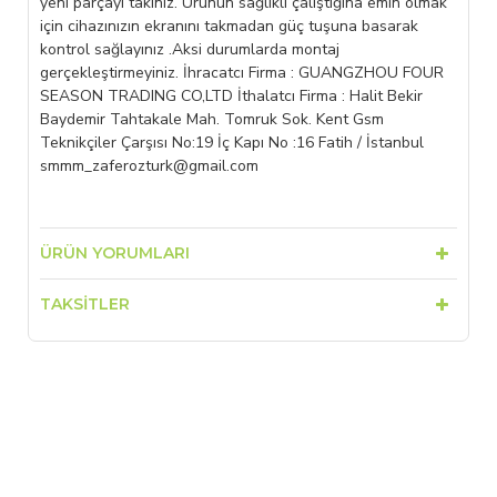
yeni parçayı takınız. Ürünün sağlıklı çalıştığına emin olmak
için cihazınızın ekranını takmadan güç tuşuna basarak
kontrol sağlayınız .Aksi durumlarda montaj
gerçekleştirmeyiniz. İhracatcı Firma : GUANGZHOU FOUR
SEASON TRADING CO,LTD İthalatcı Firma : Halit Bekir
Baydemir Tahtakale Mah. Tomruk Sok. Kent Gsm
Teknikçiler Çarşısı No:19 İç Kapı No :16 Fatih / İstanbul
smmm_zaferozturk@gmail.com
ÜRÜN YORUMLARI
TAKSITLER