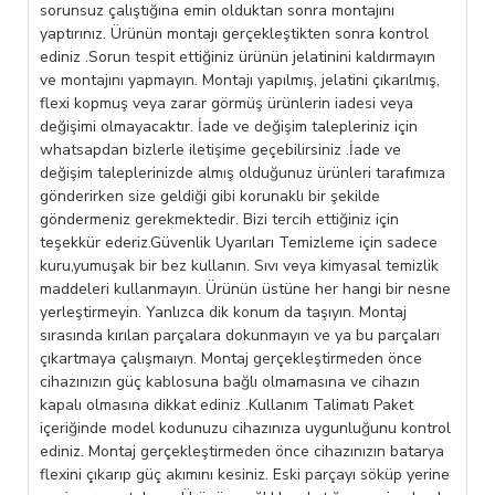
sorunsuz çalıştığına emin olduktan sonra montajını
yaptırınız. Ürünün montajı gerçekleştikten sonra kontrol
ediniz .Sorun tespit ettiğiniz ürünün jelatinini kaldırmayın
ve montajını yapmayın. Montajı yapılmış, jelatini çıkarılmış,
flexi kopmuş veya zarar görmüş ürünlerin iadesi veya
değişimi olmayacaktır. İade ve değişim talepleriniz için
whatsapdan bizlerle iletişime geçebilirsiniz .İade ve
değişim taleplerinizde almış olduğunuz ürünleri tarafımıza
gönderirken size geldiği gibi korunaklı bir şekilde
göndermeniz gerekmektedir. Bizi tercih ettiğiniz için
teşekkür ederiz.Güvenlik Uyarıları Temizleme için sadece
kuru,yumuşak bir bez kullanın. Sıvı veya kimyasal temizlik
maddeleri kullanmayın. Ürünün üstüne her hangi bir nesne
yerleştirmeyin. Yanlızca dik konum da taşıyın. Montaj
sırasında kırılan parçalara dokunmayın ve ya bu parçaları
çıkartmaya çalışmaıyn. Montaj gerçekleştirmeden önce
cihazınızın güç kablosuna bağlı olmamasına ve cihazın
kapalı olmasına dikkat ediniz .Kullanım Talimatı Paket
içeriğinde model kodunuzu cihazınıza uygunluğunu kontrol
ediniz. Montaj gerçekleştirmeden önce cihazınızın batarya
flexini çıkarıp güç akımını kesiniz. Eski parçayı söküp yerine