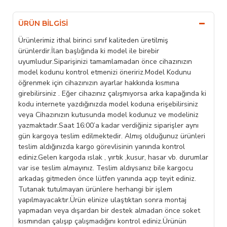
ÜRÜN BILGISI
Ürünlerimiz ithal birinci sınıf kaliteden üretilmiş
ürünlerdir.İlan başlığında ki model ile birebir
uyumludur.Siparişinizi tamamlamadan önce cihazınızın
model kodunu kontrol etmenizi öneririz.Model Kodunu
öğrenmek için cihazınızın ayarlar hakkında kısmına
girebilirsiniz . Eğer cihazınız çalışmıyorsa arka kapağında ki
kodu internete yazdığınızda model koduna erişebilirsiniz
veya Cihazınızın kutusunda model kodunuz ve modeliniz
yazmaktadır.Saat 16:00’a kadar verdiğiniz siparişler aynı
gün kargoya teslim edilmektedir. Almış olduğunuz ürünleri
teslim aldığınızda kargo görevlisinin yanında kontrol
ediniz.Gelen kargoda ıslak , yırtık ,kusur, hasar vb. durumlar
var ise teslim almayınız. Teslim aldıysanız bile kargocu
arkadaş gitmeden önce lütfen yanında açıp teyit ediniz.
Tutanak tutulmayan ürünlere herhangi bir işlem
yapılmayacaktır.Ürün elinize ulaştıktan sonra montaj
yapmadan veya dışardan bir destek almadan önce soket
kısmından çalışıp çalışmadığını kontrol ediniz.Ürünün