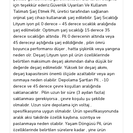
için teşekkür ederiz.Güvenlik Uyarıları Ve Kullanım
Talimatı Şarj Etmek Pil, üretici tarafından sağlanan
orijinal şarj cihazı kullanarak şarj edilebilir. Şarj Sıcaklığı
Lityum iyon pil 0 derece – 45 derece sıcaklık aralığında
şarj edilmelidir. Optimum şarj sıcaklığı 15 derece 35
derece sıcaklığın altında . Pil 0 derecenin altında veya
45 dereceyi aştığında şarj edildiğinde , pilin ömrü
boyunca performansı düşer , hatta şişkinlik veya yangına
neden olr. Deşarj Lityum iyon pil ürün özelliklerinde
belirtilen maksimum deşarj akımından daha düşük bir
değerde deşarj edilmelidir. Yüksek bir deşarj akımı,
deşarj kapasitesini önemli ölçüde azaltabilir veya aşırı
ısınmaya neden olabilir. Depolama Şartları Pil , -10
derece ve 45 derece çevre koşulları aralığında
saklanacaktır . Pilin uzun bir süre (3 aydan fazla)
saklanması gerekiyorsa , çevre koşulu şu şekilde
olmalıdır. Uzun süre depolama için voltaj ,
spesifikasyona uygun olmalıdır. Ürün spesifikasyonunda
aralık aksi takdirde özellik kaybına, sızıntıya ve
paslanmaya neden olabilir. Yaşam Döngüsü Pil, ürün
özelliklerinde belirtilen sürelere kadar , yine ürün