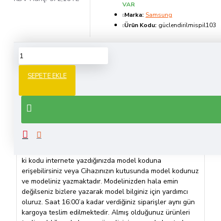
VAR
Marka:
Samsung
Ürün Kodu:
güclendirilmispil103
8 Saat 58 Dakika
içinde sipariş verirseniz bugün kargo!
SEPETE EKLE
ÜRÜN BILGISI
Siparişinizi tamamlamadan önce cihazınızın model
kodunu kontrol etmenizi öneririz. Model Kodunu
öğrenmek için cihazınızın ayarlar hakkında kısmına
girebilirsiniz . Eğer cihazınız çalışmıyorsa arka kapağında
ki kodu internete yazdığınızda model koduna
erişebilirsiniz veya Cihazınızın kutusunda model kodunuz
ve modeliniz yazmaktadır. Modelinizden hala emin
değilseniz bizlere yazarak model bilginiz için yardımcı
oluruz. Saat 16:00’a kadar verdiğiniz siparişler aynı gün
kargoya teslim edilmektedir. Almış olduğunuz ürünleri