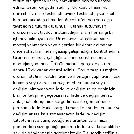
teslim aldığınızda kargo görevlisinin yanında kontrol
ediniz. Gelen kargoda ıslak , yırtık ,kusur, hasar vb.
durumlar var ise teslim almayınız.Teslim aldıysanız bile
kargocu arkadaş gitmeden önce lütfen yanında açıp
teyit ediniz tutunak tutunuz. Tutanak tutulmayan
ürünlerin ücret iadesini alamadığımız için herhangi bir
işlem yapılmayacaktır. Ürün elinize ulaştıktan sonra
montaj yapmadan veya dışardan bir destek almadan
önce soket kısmından çalışıp çalışmadığını kontrol ediniz.
Ürünün sorunsuz çalıştığına emin olduktan sonra
montajını yaptırınız. Ürünün montajı gerçekleştikten
sonra 15 dk kadar kontrol ediniz . Sorun tespit ettiğiniz
ürünün jelatinini kaldırmayın ve montajını yapmayın. Flexi
kopmuş veya zarar görmüş ürünlerin iadesi veya
değişimi olmayacaktır. İade ve değişim talepleriniz için
bizimle iletişime geçebilirsiniz. İade ve değişimlerinizi
anlaşmalı olduğumuz kargo firması ile göndermeniz
gerekmektedir. Farklı kargo firması ile gönderilen iade ve
değişimler teslim alınmayacaktır. İade ve değişim
taleplerinizde almış olduğunuz ürünleri tarafımıza
gönderirken size geldiği gibi ürün kutusu ve korunaklı bir
şekilde göndermeniz gerekmektedir. Bizi tercih ettiğiniz