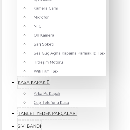
Kamera Camı
Mikrofon
NFC
Ön Kamera
Şarj Soketi
Ses Güç Açma Kapama Parmak İzi Flex
Titreşim Motoru
Wifi Film Flex
KASA KAPAK
Arka Pil Kapak
Cep Telefonu Kasa
TABLET YEDEK PARÇALARI
SIVI BANDI