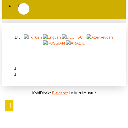
Hafta İçi 10:00 18:00 Cumartesi Günü 10:00 14:00 arası sizlere hizmet
vermekteyiz. Bunun haricinde günün her anı bizlerle iletişime geçebilirsiniz.
0533 133 45 57 no’ lu numaradan ister whatsapp aracılığı ile ister telefon ile
Dil:
arayarak bizlerle iletişime geçebilirsiniz.
Saat 16:00 kadar olan tüm siparişleriniz aynı gün kargolanır.
Ürün modelinden emin olmadığınız da whatsapp hattından bizlerle iletişime
geçebilirsiniz sizlere model bilgisi hakkında yardımcı olabiliriz.
KobiDirekt
E-ticaret
ile kurulmustur
Satın aldığınız her ürün için fatura kesilmektedir ve tarafınıza mail olarak
gönderilmektedir.
Kargolarınız Aras kargo ile tarafınıza gönderilmektedir.