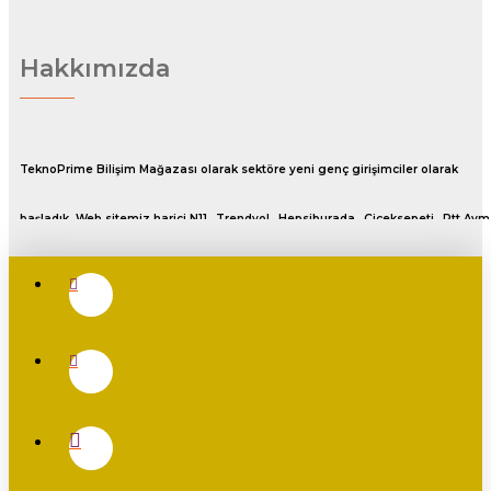
Hakkımızda
TeknoPrime Bilişim Mağazası olarak sektöre yeni genç girişimciler olarak
başladık. Web sitemiz harici N11 , Trendyol , Hepsiburada , Çiçeksepeti , Ptt Avm
ve Pazarama gibi satış platfromlarında en yüksek puanlar ve olumlu
değerlendirmeler ile satış yapmaktayız.Bu platfrom da ki mağaza linklerimiz
sitemizin en alt kısmında Diğer Satış Kanalları adlı bölümde mevcuttur.
%100 Müşteri Memnuniyeti ile siz değerli müşterilerimize en iyi hizmeti
sunmaktayız.