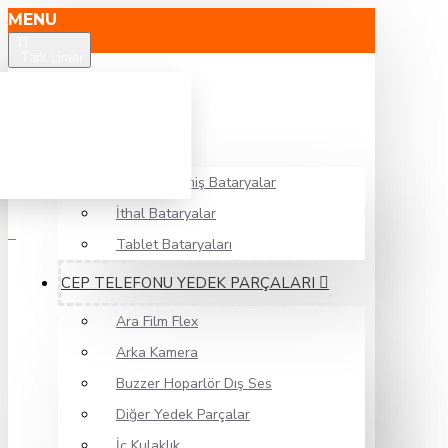
MENU
TL
Türk Lirası
EKRAN
BATARYA
Güçlendirilmiş Bataryalar
İthal Bataryalar
Tablet Bataryaları
CEP TELEFONU YEDEK PARÇALARI
Ara Film Flex
Arka Kamera
Buzzer Hoparlör Dış Ses
Diğer Yedek Parçalar
İç Kulaklık