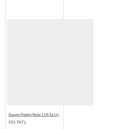
Xiaomi Redmi Note 11R İle Uyumlu Şarj Soketi
333,76TL