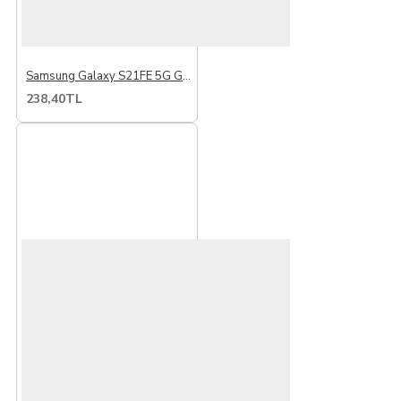
Samsung Galaxy S21FE 5G G990 İle Uyumlu Buzzer Hoparlör Dış Ses
238,40TL