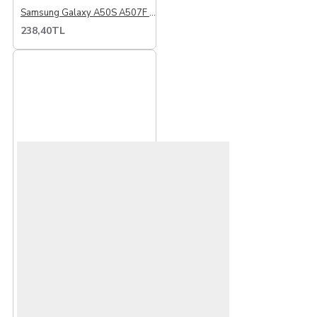
Samsung Galaxy A50S A507F İle Uyumlu Ara Film Flex
238,40TL