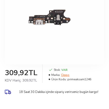
309,92TL
Stok:
VAR
Marka:
Oppo
Ürün Kodu:
primeaksam1246
KDV Hariç:
309,92TL
18 Saat 30 Dakika
içinde sipariş verirseniz bugün kargo!