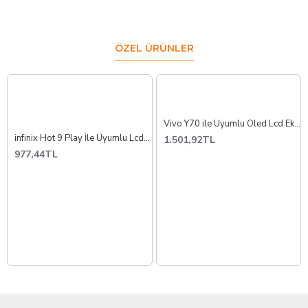
ÖZEL ÜRÜNLER
Vivo Y70 ile Uyumlu Oled Lcd Ekran Dokunmatik V2023
infinix Hot 9 Play İle Uyumlu Lcd Ekran Dokunmatik X680 Çıtalı
1.501,92TL
977,44TL