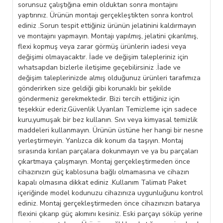
sorunsuz çalıştığına emin olduktan sonra montajını
yaptırınız. Ürünün montajı gerçekleştikten sonra kontrol
ediniz .Sorun tespit ettiğiniz ürünün jelatinini kaldırmayın
ve montajını yapmayın. Montajı yapılmış, jelatini çıkarılmış,
flexi kopmuş veya zarar görmüş ürünlerin iadesi veya
değişimi olmayacaktır. İade ve değişim talepleriniz için
whatsapdan bizlerle iletişime geçebilirsiniz .İade ve
değişim taleplerinizde almış olduğunuz ürünleri tarafımıza
gönderirken size geldiği gibi korunaklı bir şekilde
göndermeniz gerekmektedir. Bizi tercih ettiğiniz için
teşekkür ederiz.Güvenlik Uyarıları Temizleme için sadece
kuru,yumuşak bir bez kullanın. Sıvı veya kimyasal temizlik
maddeleri kullanmayın. Ürünün üstüne her hangi bir nesne
yerleştirmeyin. Yanlızca dik konum da taşıyın. Montaj
sırasında kırılan parçalara dokunmayın ve ya bu parçaları
çıkartmaya çalışmaıyn. Montaj gerçekleştirmeden önce
cihazınızın güç kablosuna bağlı olmamasına ve cihazın
kapalı olmasına dikkat ediniz .Kullanım Talimatı Paket
içeriğinde model kodunuzu cihazınıza uygunluğunu kontrol
ediniz. Montaj gerçekleştirmeden önce cihazınızın batarya
flexini çıkarıp güç akımını kesiniz. Eski parçayı söküp yerine