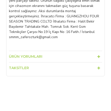
yeni parçayı takınız. Ürünün sağlıklı çalıştığına emin olmak
için cihazınızın ekranını takmadan güç tuşuna basarak
kontrol sağlayınız .Aksi durumlarda montaj
gerçekleştirmeyiniz. İhracatcı Firma : GUANGZHOU FOUR
SEASON TRADING CO,LTD İthalatcı Firma : Halit Bekir
Baydemir Tahtakale Mah. Tomruk Sok. Kent Gsm
Teknikçiler Çarşısı No:19 İç Kapı No :16 Fatih / İstanbul
smmm_zaferozturk@gmail.com
ÜRÜN YORUMLARI
TAKSITLER