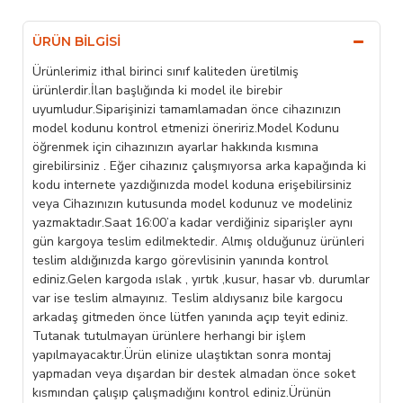
ÜRÜN BILGISI
Ürünlerimiz ithal birinci sınıf kaliteden üretilmiş
ürünlerdir.İlan başlığında ki model ile birebir
uyumludur.Siparişinizi tamamlamadan önce cihazınızın
model kodunu kontrol etmenizi öneririz.Model Kodunu
öğrenmek için cihazınızın ayarlar hakkında kısmına
girebilirsiniz . Eğer cihazınız çalışmıyorsa arka kapağında ki
kodu internete yazdığınızda model koduna erişebilirsiniz
veya Cihazınızın kutusunda model kodunuz ve modeliniz
yazmaktadır.Saat 16:00’a kadar verdiğiniz siparişler aynı
gün kargoya teslim edilmektedir. Almış olduğunuz ürünleri
teslim aldığınızda kargo görevlisinin yanında kontrol
ediniz.Gelen kargoda ıslak , yırtık ,kusur, hasar vb. durumlar
var ise teslim almayınız. Teslim aldıysanız bile kargocu
arkadaş gitmeden önce lütfen yanında açıp teyit ediniz.
Tutanak tutulmayan ürünlere herhangi bir işlem
yapılmayacaktır.Ürün elinize ulaştıktan sonra montaj
yapmadan veya dışardan bir destek almadan önce soket
kısmından çalışıp çalışmadığını kontrol ediniz.Ürünün