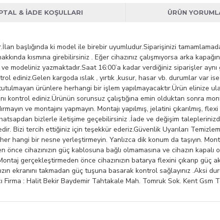
İPTAL & İADE KOŞULLARI
ÜRÜN YORUML
rdir.İlan başlığında ki model ile birebir uyumludur.Siparişinizi tamamla
akkında kısmına girebilirsiniz . Eğer cihazınız çalışmıyorsa arka kapağ
 ve modeliniz yazmaktadır.Saat 16:00’a kadar verdiğiniz siparişler ayn
trol ediniz.Gelen kargoda ıslak , yırtık ,kusur, hasar vb. durumlar var i
 tutulmayan ürünlere herhangi bir işlem yapılmayacaktır.Ürün elinize u
ı kontrol ediniz.Ürünün sorunsuz çalıştığına emin olduktan sonra monta
ldırmayın ve montajını yapmayın. Montajı yapılmış, jelatini çıkarılmış, f
hatsapdan bizlerle iletişime geçebilirsiniz .İade ve değişim taleplerini
ir. Bizi tercih ettiğiniz için teşekkür ederiz.Güvenlik Uyarıları Temizle
er hangi bir nesne yerleştirmeyin. Yanlızca dik konum da taşıyın. Mont
n önce cihazınızın güç kablosuna bağlı olmamasına ve cihazın kapalı ol
ntaj gerçekleştirmeden önce cihazınızın batarya flexini çıkarıp güç akı
zınızın ekranını takmadan güç tuşuna basarak kontrol sağlayınız .Aksi du
: Halit Bekir Baydemir Tahtakale Mah. Tomruk Sok. Kent Gsm Teknikç