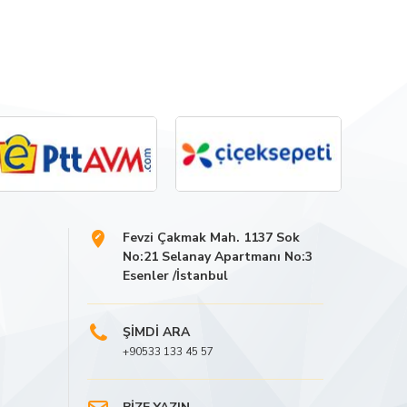
Fevzi Çakmak Mah. 1137 Sok
No:21 Selanay Apartmanı No:3
Esenler /İstanbul
ŞİMDİ ARA
+90533 133 45 57