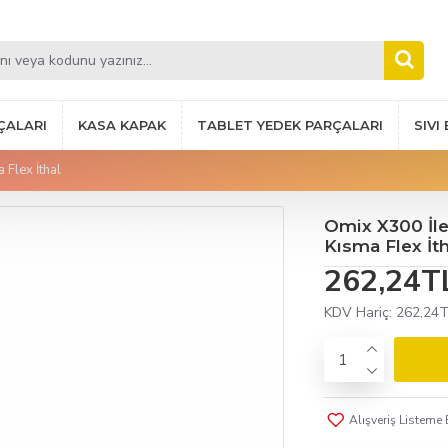
ÇALARI
KASA KAPAK
TABLET YEDEK PARÇALARI
SIVI
Flex İthal
Omix X300 İl
Kısma Flex İth
262,24T
KDV Hariç: 262,24
Alışveriş Listeme 