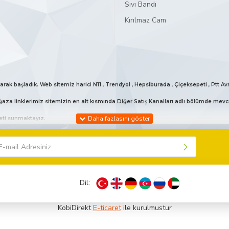
Sıvı Bandı
Kırılmaz Cam
arak başladık. Web sitemiz harici N11 , Trendyol , Hepsiburada , Çiçeksepeti , Ptt
aza linklerimiz sitemizin en alt kısmında Diğer Satış Kanalları adlı bölümde mevc
meti sunmaktayız.
 vermekteyiz. Bunun haricinde günün her anı bizlerle iletişime geçebilirsiniz. 053
Dil:
işime geçebilirsiniz sizlere model bilgisi hakkında yardımcı olabiliriz.
olarak gönderilmektedir.
KobiDirekt
E-ticaret
ile kurulmustur