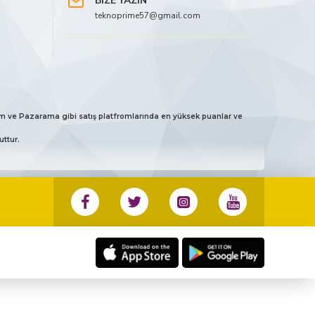
BİZE YAZIN
teknoprime57@gmail.com
 Avm ve Pazarama gibi satış platfromlarında en yüksek puanlar ve
uttur.
3 133 45 57 no’ lu numaradan ister whatsapp aracılığı ile ister