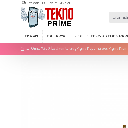
Stoktan Hızlı Teslim Ürünler
EKRAN
BATARYA
CEP TELEFONU YEDEK PAR
Omix X300 İle Uyumlu Güç Açma Kapama Ses Açma Kısma 