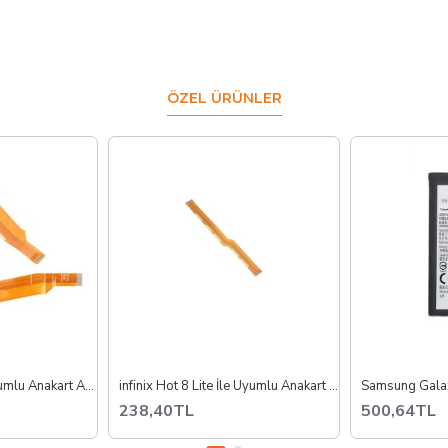
ÖZEL ÜRÜNLER
Xiaomi 11 Lite İle Uyumlu Anakart Ara Film Flex İthal M2101K9G M2101K9C M2101K9R
infinix Hot 8 Lite İle Uyumlu Anakart Ara Film Flex İthal x650
238,40TL
500,64TL