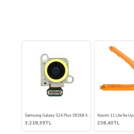
Samsung Galaxy S24 Plus S926B İle Uyumlu Arka Kamera
3.218,39TL
238,40TL