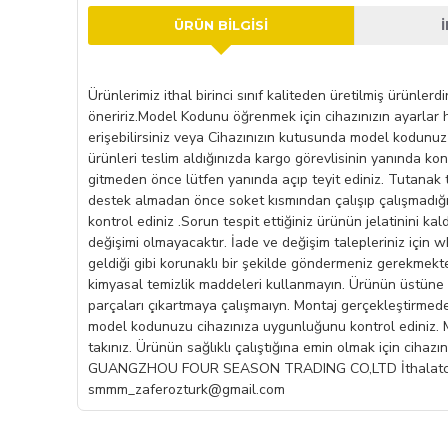
ÜRÜN BILGISI
Ürünlerimiz ithal birinci sınıf kaliteden üretilmiş ürünle
öneririz.Model Kodunu öğrenmek için cihazınızın ayarlar h
erişebilirsiniz veya Cihazınızın kutusunda model kodunuz
ürünleri teslim aldığınızda kargo görevlisinin yanında kon
gitmeden önce lütfen yanında açıp teyit ediniz. Tutanak
destek almadan önce soket kısmından çalışıp çalışmadığın
kontrol ediniz .Sorun tespit ettiğiniz ürünün jelatinini ka
değişimi olmayacaktır. İade ve değişim talepleriniz için w
geldiği gibi korunaklı bir şekilde göndermeniz gerekmekted
kimyasal temizlik maddeleri kullanmayın. Ürünün üstüne h
parçaları çıkartmaya çalışmaıyn. Montaj gerçekleştirmede
model kodunuzu cihazınıza uygunluğunu kontrol ediniz. Mo
takınız. Ürünün sağlıklı çalıştığına emin olmak için ciha
GUANGZHOU FOUR SEASON TRADING CO,LTD İthalatcı Firma 
smmm_zaferozturk@gmail.com