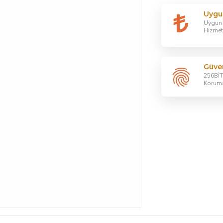
Uygu
Uygun F
Hizmet
Güven
256BİT 
Korum