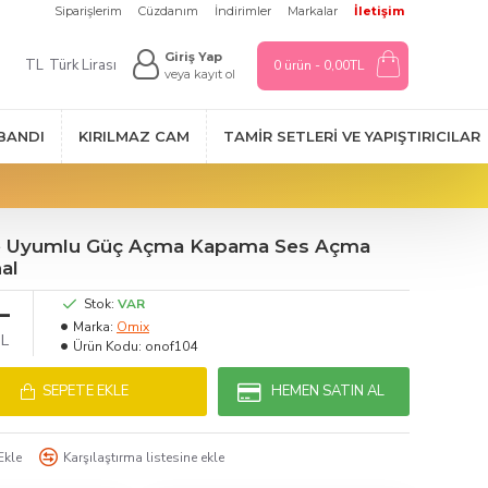
Siparişlerim
Cüzdanım
İndirimler
Markalar
İletişim
Giriş Yap
TL
Türk Lirası
0 ürün - 0,00TL
veya kayıt ol
 BANDI
KIRILMAZ CAM
TAMIR SETLERI VE YAPIŞTIRICILAR
e Uyumlu Güç Açma Kapama Ses Açma
al
L
Stok:
VAR
Marka:
Omix
TL
Ürün Kodu:
onof104
SEPETE EKLE
HEMEN SATIN AL
Ekle
Karşılaştırma listesine ekle