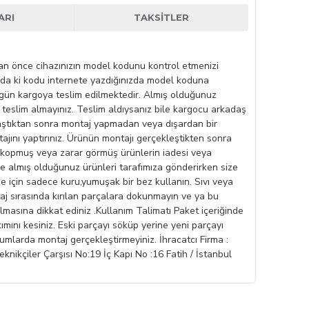
ARI
TAKSITLER
madan önce cihazınızın model kodunu kontrol etmenizi
ında ki kodu internete yazdığınızda model koduna
ı gün kargoya teslim edilmektedir. Almış olduğunuz
se teslim almayınız. Teslim aldıysanız bile kargocu arkadaş
laştıktan sonra montaj yapmadan veya dışardan bir
jını yaptırınız. Ürünün montajı gerçekleştikten sonra
lexi kopmuş veya zarar görmüş ürünlerin iadesi veya
zde almış olduğunuz ürünleri tarafımıza gönderirken size
me için sadece kuru,yumuşak bir bez kullanın. Sıvı veya
aj sırasında kırılan parçalara dokunmayın ve ya bu
masına dikkat ediniz .Kullanım Talimatı Paket içeriğinde
mını kesiniz. Eski parçayı söküp yerine yeni parçayı
rumlarda montaj gerçekleştirmeyiniz. İhracatcı Firma :
iler Çarşısı No:19 İç Kapı No :16 Fatih / İstanbul