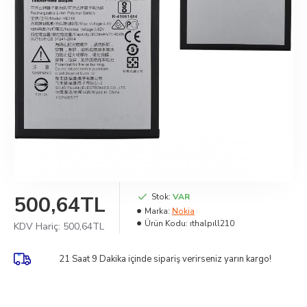
500,64TL
Stok:
VAR
Marka:
Nokia
Ürün Kodu:
ıthalpıll210
KDV Hariç: 500,64TL
21 Saat 9 Dakika
içinde sipariş verirseniz yarın kargo!