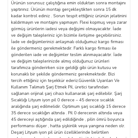
Ürünün sorunsuz çalıştığına emin olduktan sonra montajını
yaptırınız. Ürünün montajı gerçekleştikten sonra 15 dk
kadar kontrol ediniz . Sorun tespit ettiğiniz ürünün jelatinini
kaldırmayın ve montajını yapmayın. Flexi kopmuş veya zarar
görmüş ürünlerin iadesi veya değişimi olmayacaktır. İade
ve değişim talepleriniz için bizimle iletişime geçebilirsiniz.
İade ve değişimlerinizi anlaşmalı olduğumuz kargo firması
ile göndermeniz gerekmektedir. Farklı kargo firması ile
gönderilen iade ve değişimler teslim alınmayacaktır. İade
ve değişim taleplerinizde almış olduğunuz ürünleri
tarafımıza gönderirken size geldiği gibi ürün kutusu ve
korunaklı bir şekilde göndermeniz gerekmektedir. Bizi
tercih ettiğiniz için teşekkür ederiz.Güvenlik Uyarıları Ve
Kullanım Talimatı Şarj Etmek Pil, üretici tarafından
sağlanan orijinal şarj cihazı kullanarak şarj edilebilir. Şarj
Sıcaklığı Lityum iyon pil 0 derece – 45 derece sıcaklık
aralığında şarj edilmelidir. Optimum şarj sıcaklığı 15 derece
35 derece sıcaklığın altında . Pil 0 derecenin altında veya
45 dereceyi aştığında şarj edildiğinde , pilin ömrü boyunca
performansı düşer , hatta şişkinlik veya yangına neden olr.
Deşarj Lityum iyon pil ürün özelliklerinde belirtilen