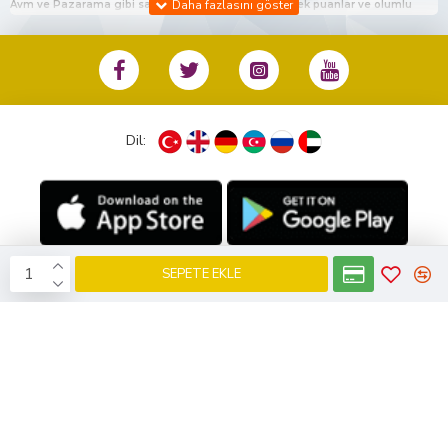
Avm ve Pazarama gibi satış platfromlarında en yüksek puanlar ve olumlu
değerlendirmeler ile satış yapmaktayız.Bu platfrom da ki mağaza linklerimiz
sitemizin en alt kısmında Diğer Satış Kanalları adlı bölümde mevcuttur.
%100 Müşteri Memnuniyeti ile siz değerli müşterilerimize en iyi hizmeti
sunmaktayız.
Dil:
Hafta İçi 10:00 18:00 Cumartesi Günü 10:00 14:00 arası sizlere hizmet
vermekteyiz. Bunun haricinde günün her anı bizlerle iletişime geçebilirsiniz.
0533 133 45 57 no’ lu numaradan ister whatsapp aracılığı ile ister telefon ile
arayarak bizlerle iletişime geçebilirsiniz.
SEPETE EKLE
KobiDirekt
E-ticaret
ile kurulmustur
Saat 16:00 kadar olan tüm siparişleriniz aynı gün kargolanır.
Ürün modelinden emin olmadığınız da whatsapp hattından bizlerle iletişime
geçebilirsiniz sizlere model bilgisi hakkında yardımcı olabiliriz.
Satın aldığınız her ürün için fatura kesilmektedir ve tarafınıza mail olarak
gönderilmektedir.