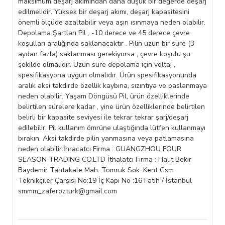
maksimum deşarj akımından daha düşük bir değerde deşarj
edilmelidir. Yüksek bir deşarj akımı, deşarj kapasitesini
önemli ölçüde azaltabilir veya aşırı ısınmaya neden olabilir.
Depolama Şartları Pil , -10 derece ve 45 derece çevre
koşulları aralığında saklanacaktır . Pilin uzun bir süre (3
aydan fazla) saklanması gerekiyorsa , çevre koşulu şu
şekilde olmalıdır. Uzun süre depolama için voltaj ,
spesifikasyona uygun olmalıdır. Ürün spesifikasyonunda
aralık aksi takdirde özellik kaybına, sızıntıya ve paslanmaya
neden olabilir. Yaşam Döngüsü Pil, ürün özelliklerinde
belirtilen sürelere kadar , yine ürün özelliklerinde belirtilen
belirli bir kapasite seviyesi ile tekrar tekrar şarj/deşarj
edilebilir. Pil kullanım ömrüne ulaştığında lütfen kullanmayı
bırakın. Aksi takdirde pilin yanmasına veya patlamasına
neden olabilir.İhracatcı Firma : GUANGZHOU FOUR
SEASON TRADING CO,LTD İthalatcı Firma : Halit Bekir
Baydemir Tahtakale Mah. Tomruk Sok. Kent Gsm
Teknikçiler Çarşısı No:19 İç Kapı No :16 Fatih / İstanbul
smmm_zaferozturk@gmail.com