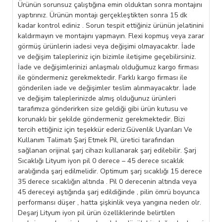
Ürünün sorunsuz çalıştığına emin olduktan sonra montajını
yaptırınız. Ürünün montajı gerçekleştikten sonra 15 dk
kadar kontrol ediniz . Sorun tespit ettiğiniz ürünün jelatinini
kaldırmayın ve montajını yapmayın. Flexi kopmuş veya zarar
görmüş ürünlerin iadesi veya değişimi olmayacaktır. İade
ve değişim talepleriniz için bizimle iletişime geçebilirsiniz.
İade ve değişimlerinizi anlaşmalı olduğumuz kargo firması
ile göndermeniz gerekmektedir. Farklı kargo firması ile
gönderilen iade ve değişimler teslim alınmayacaktır. İade
ve değişim taleplerinizde almış olduğunuz ürünleri
tarafımıza gönderirken size geldiği gibi ürün kutusu ve
korunaklı bir şekilde göndermeniz gerekmektedir. Bizi
tercih ettiğiniz için teşekkür ederiz.Güvenlik Uyarıları Ve
Kullanım Talimatı Şarj Etmek Pil, üretici tarafından
sağlanan orijinal şarj cihazı kullanarak şarj edilebilir. Şarj
Sıcaklığı Lityum iyon pil 0 derece – 45 derece sıcaklık
aralığında şarj edilmelidir. Optimum şarj sıcaklığı 15 derece
35 derece sıcaklığın altında . Pil 0 derecenin altında veya
45 dereceyi aştığında şarj edildiğinde , pilin ömrü boyunca
performansı düşer , hatta şişkinlik veya yangına neden olr.
Deşarj Lityum iyon pil ürün özelliklerinde belirtilen