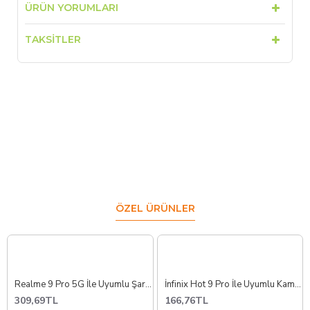
ÜRÜN YORUMLARI
TAKSITLER
ÖZEL ÜRÜNLER
Realme 9 Pro 5G İle Uyumlu Şarj Soketi
İnfinix Hot 9 Pro İle Uyumlu Kamera Camı X655
309,69TL
166,76TL