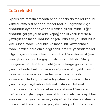
ÜRÜN BILGISI
Siparişinizi tamamlamadan önce cihazınızın model kodunu
kontrol etmenizi öneririz. Model Kodunu öğrenmek için
cihazınızın ayarlar hakkında kısmına girebilirsiniz . Eğer
cihazınız çalışmıyorsa arka kapağında ki kodu internete
yazdığınızda model koduna erişebilirsiniz veya Cihazınızın
kutusunda model kodunuz ve modeliniz yazmaktadır.
Modelinizden hala emin değilseniz bizlere yazarak model
bilginiz için yardımcı oluruz. Saat 16:00’a kadar verdiğiniz
siparişler aynı gün kargoya teslim edilmektedir. Almış
olduğunuz ürünleri teslim aldığınızda kargo görevlisinin
yanında kontrol ediniz. Gelen kargoda ıslak , yırtık ,kusur,
hasar vb. durumlar var ise teslim almayınız.Teslim
aldıysanız bile kargocu arkadaş gitmeden önce lütfen
yanında açıp teyit ediniz tutunak tutunuz. Tutanak
tutulmayan ürünlerin ücret iadesini alamadığımız için
herhangi bir işlem yapılmayacaktır. Ürün elinize ulaştıktan
sonra montaj yapmadan veya dışardan bir destek almadan
önce soket kısmından çalışıp çalışmadığını kontrol ediniz.