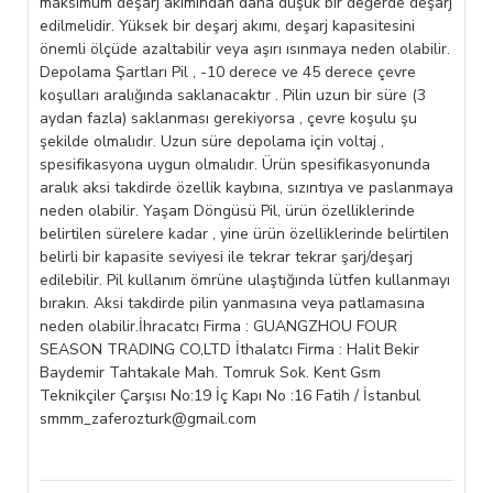
maksimum deşarj akımından daha düşük bir değerde deşarj
edilmelidir. Yüksek bir deşarj akımı, deşarj kapasitesini
önemli ölçüde azaltabilir veya aşırı ısınmaya neden olabilir.
Depolama Şartları Pil , -10 derece ve 45 derece çevre
koşulları aralığında saklanacaktır . Pilin uzun bir süre (3
aydan fazla) saklanması gerekiyorsa , çevre koşulu şu
şekilde olmalıdır. Uzun süre depolama için voltaj ,
spesifikasyona uygun olmalıdır. Ürün spesifikasyonunda
aralık aksi takdirde özellik kaybına, sızıntıya ve paslanmaya
neden olabilir. Yaşam Döngüsü Pil, ürün özelliklerinde
belirtilen sürelere kadar , yine ürün özelliklerinde belirtilen
belirli bir kapasite seviyesi ile tekrar tekrar şarj/deşarj
edilebilir. Pil kullanım ömrüne ulaştığında lütfen kullanmayı
bırakın. Aksi takdirde pilin yanmasına veya patlamasına
neden olabilir.İhracatcı Firma : GUANGZHOU FOUR
SEASON TRADING CO,LTD İthalatcı Firma : Halit Bekir
Baydemir Tahtakale Mah. Tomruk Sok. Kent Gsm
Teknikçiler Çarşısı No:19 İç Kapı No :16 Fatih / İstanbul
smmm_zaferozturk@gmail.com