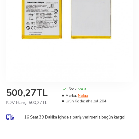
500,27TL
Stok:
VAR
Marka:
Nokia
Ürün Kodu:
ıthalpıll204
KDV Hariç:
500,27TL
16 Saat 39 Dakika
içinde sipariş verirseniz bugün kargo!