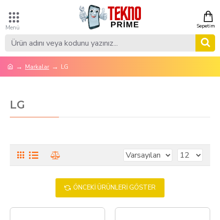
Markalar
LG
LG
ÖNCEKI ÜRÜNLERI GÖSTER