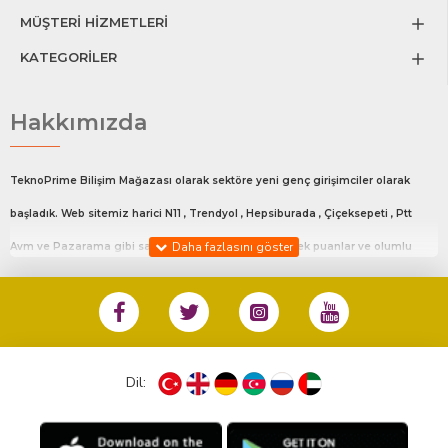
MÜŞTERİ HİZMETLERİ
KATEGORİLER
Hakkımızda
TeknoPrime Bilişim Mağazası olarak sektöre yeni genç girişimciler olarak
başladık. Web sitemiz harici N11 , Trendyol , Hepsiburada , Çiçeksepeti , Ptt
Avm ve Pazarama gibi satış platfromlarında en yüksek puanlar ve olumlu
değerlendirmeler ile satış yapmaktayız.Bu platfrom da ki mağaza linklerimiz
sitemizin en alt kısmında Diğer Satış Kanalları adlı bölümde mevcuttur.
%100 Müşteri Memnuniyeti ile siz değerli müşterilerimize en iyi hizmeti
sunmaktayız.
Dil:
Hafta İçi 10:00 18:00 Cumartesi Günü 10:00 14:00 arası sizlere hizmet
vermekteyiz. Bunun haricinde günün her anı bizlerle iletişime geçebilirsiniz.