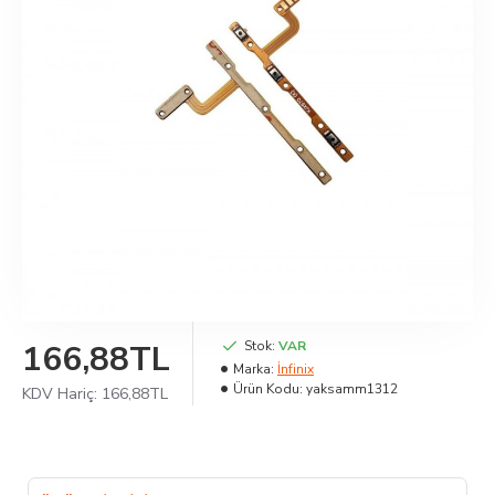
166,88TL
Stok:
VAR
Marka:
İnfinix
Ürün Kodu:
yaksamm1312
KDV Hariç:
166,88TL