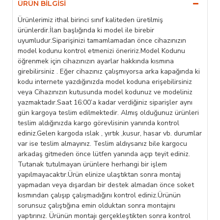
ÜRÜN BILGISI
Ürünlerimiz ithal birinci sınıf kaliteden üretilmiş
ürünlerdir.İlan başlığında ki model ile birebir
uyumludur.Siparişinizi tamamlamadan önce cihazınızın
model kodunu kontrol etmenizi öneririz.Model Kodunu
öğrenmek için cihazınızın ayarlar hakkında kısmına
girebilirsiniz . Eğer cihazınız çalışmıyorsa arka kapağında ki
kodu internete yazdığınızda model koduna erişebilirsiniz
veya Cihazınızın kutusunda model kodunuz ve modeliniz
yazmaktadır.Saat 16:00’a kadar verdiğiniz siparişler aynı
gün kargoya teslim edilmektedir. Almış olduğunuz ürünleri
teslim aldığınızda kargo görevlisinin yanında kontrol
ediniz.Gelen kargoda ıslak , yırtık ,kusur, hasar vb. durumlar
var ise teslim almayınız. Teslim aldıysanız bile kargocu
arkadaş gitmeden önce lütfen yanında açıp teyit ediniz.
Tutanak tutulmayan ürünlere herhangi bir işlem
yapılmayacaktır.Ürün elinize ulaştıktan sonra montaj
yapmadan veya dışardan bir destek almadan önce soket
kısmından çalışıp çalışmadığını kontrol ediniz.Ürünün
sorunsuz çalıştığına emin olduktan sonra montajını
yaptırınız. Ürünün montajı gerçekleştikten sonra kontrol