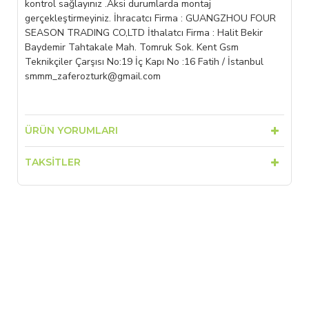
kontrol sağlayınız .Aksi durumlarda montaj
gerçekleştirmeyiniz. İhracatcı Firma : GUANGZHOU FOUR
SEASON TRADING CO,LTD İthalatcı Firma : Halit Bekir
Baydemir Tahtakale Mah. Tomruk Sok. Kent Gsm
Teknikçiler Çarşısı No:19 İç Kapı No :16 Fatih / İstanbul
smmm_zaferozturk@gmail.com
ÜRÜN YORUMLARI
TAKSITLER