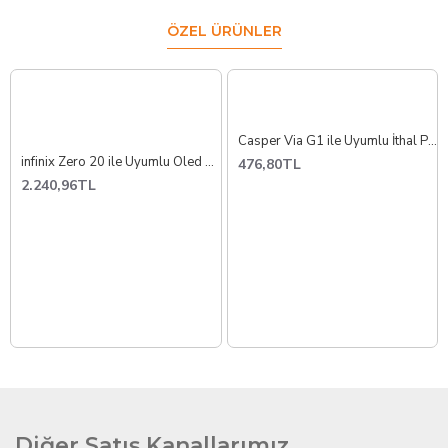
ÖZEL ÜRÜNLER
Casper Via G1 ile Uyumlu İthal Pil Batarya
infinix Zero 20 ile Uyumlu Oled Lcd Ekran Dokunmatik x6821
476,80TL
2.240,96TL
Diğer Satış Kanallarımız