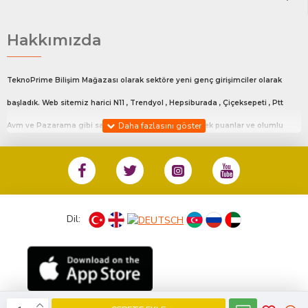
Hakkımızda
TeknoPrime Bilişim Mağazası olarak sektöre yeni genç girişimciler olarak
başladık. Web sitemiz harici N11 , Trendyol , Hepsiburada , Çiçeksepeti , Ptt
Avm ve Pazarama gibi satış platfromlarında en yüksek puanlar ve olumlu
değerlendirmeler ile satış yapmaktayız.Bu platfrom da ki mağaza linklerimiz
sitemizin en alt kısmında Diğer Satış Kanalları adlı bölümde mevcuttur.
%100 Müşteri Memnuniyeti ile siz değerli müşterilerimize en iyi hizmeti
sunmaktayız.
Dil:
Hafta İçi 10:00 18:00 Cumartesi Günü 10:00 14:00 arası sizlere hizmet
vermekteyiz. Bunun haricinde günün her anı bizlerle iletişime geçebilirsiniz.
0533 133 45 57 no’ lu numaradan ister whatsapp aracılığı ile ister telefon ile
arayarak bizlerle iletişime geçebilirsiniz.