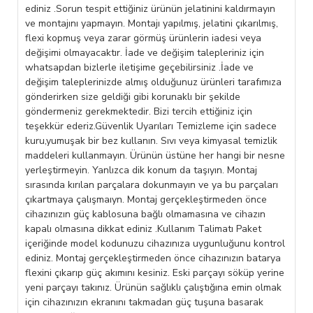
ediniz .Sorun tespit ettiğiniz ürünün jelatinini kaldırmayın
ve montajını yapmayın. Montajı yapılmış, jelatini çıkarılmış,
flexi kopmuş veya zarar görmüş ürünlerin iadesi veya
değişimi olmayacaktır. İade ve değişim talepleriniz için
whatsapdan bizlerle iletişime geçebilirsiniz .İade ve
değişim taleplerinizde almış olduğunuz ürünleri tarafımıza
gönderirken size geldiği gibi korunaklı bir şekilde
göndermeniz gerekmektedir. Bizi tercih ettiğiniz için
teşekkür ederiz.Güvenlik Uyarıları Temizleme için sadece
kuru,yumuşak bir bez kullanın. Sıvı veya kimyasal temizlik
maddeleri kullanmayın. Ürünün üstüne her hangi bir nesne
yerleştirmeyin. Yanlızca dik konum da taşıyın. Montaj
sırasında kırılan parçalara dokunmayın ve ya bu parçaları
çıkartmaya çalışmaıyn. Montaj gerçekleştirmeden önce
cihazınızın güç kablosuna bağlı olmamasına ve cihazın
kapalı olmasına dikkat ediniz .Kullanım Talimatı Paket
içeriğinde model kodunuzu cihazınıza uygunluğunu kontrol
ediniz. Montaj gerçekleştirmeden önce cihazınızın batarya
flexini çıkarıp güç akımını kesiniz. Eski parçayı söküp yerine
yeni parçayı takınız. Ürünün sağlıklı çalıştığına emin olmak
için cihazınızın ekranını takmadan güç tuşuna basarak