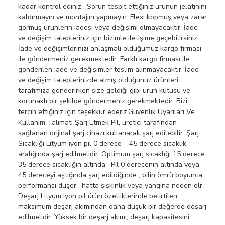
kadar kontrol ediniz . Sorun tespit ettiğiniz ürünün jelatinini
kaldırmayın ve montajını yapmayın. Flexi kopmuş veya zarar
görmüş ürünlerin iadesi veya değişimi olmayacaktır. İade
ve değişim talepleriniz için bizimle iletişime geçebilirsiniz.
İade ve değişimlerinizi anlaşmalı olduğumuz kargo firması
ile göndermeniz gerekmektedir. Farklı kargo firması ile
gönderilen iade ve değişimler teslim alınmayacaktır. İade
ve değişim taleplerinizde almış olduğunuz ürünleri
tarafımıza gönderirken size geldiği gibi ürün kutusu ve
korunaklı bir şekilde göndermeniz gerekmektedir. Bizi
tercih ettiğiniz için teşekkür ederiz.Güvenlik Uyarıları Ve
Kullanım Talimatı Şarj Etmek Pil, üretici tarafından
sağlanan orijinal şarj cihazı kullanarak şarj edilebilir. Şarj
Sıcaklığı Lityum iyon pil 0 derece – 45 derece sıcaklık
aralığında şarj edilmelidir. Optimum şarj sıcaklığı 15 derece
35 derece sıcaklığın altında . Pil 0 derecenin altında veya
45 dereceyi aştığında şarj edildiğinde , pilin ömrü boyunca
performansı düşer , hatta şişkinlik veya yangına neden olr.
Deşarj Lityum iyon pil ürün özelliklerinde belirtilen
maksimum deşarj akımından daha düşük bir değerde deşarj
edilmelidir. Yüksek bir deşarj akımı, deşarj kapasitesini