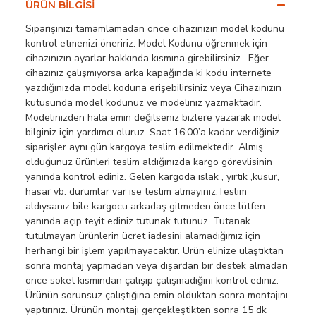
ÜRÜN BILGISI
Siparişinizi tamamlamadan önce cihazınızın model kodunu
kontrol etmenizi öneririz. Model Kodunu öğrenmek için
cihazınızın ayarlar hakkında kısmına girebilirsiniz . Eğer
cihazınız çalışmıyorsa arka kapağında ki kodu internete
yazdığınızda model koduna erişebilirsiniz veya Cihazınızın
kutusunda model kodunuz ve modeliniz yazmaktadır.
Modelinizden hala emin değilseniz bizlere yazarak model
bilginiz için yardımcı oluruz. Saat 16:00’a kadar verdiğiniz
siparişler aynı gün kargoya teslim edilmektedir. Almış
olduğunuz ürünleri teslim aldığınızda kargo görevlisinin
yanında kontrol ediniz. Gelen kargoda ıslak , yırtık ,kusur,
hasar vb. durumlar var ise teslim almayınız.Teslim
aldıysanız bile kargocu arkadaş gitmeden önce lütfen
yanında açıp teyit ediniz tutunak tutunuz. Tutanak
tutulmayan ürünlerin ücret iadesini alamadığımız için
herhangi bir işlem yapılmayacaktır. Ürün elinize ulaştıktan
sonra montaj yapmadan veya dışardan bir destek almadan
önce soket kısmından çalışıp çalışmadığını kontrol ediniz.
Ürünün sorunsuz çalıştığına emin olduktan sonra montajını
yaptırınız. Ürünün montajı gerçekleştikten sonra 15 dk