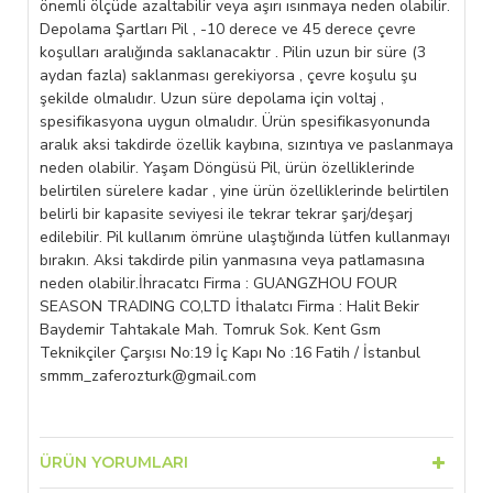
önemli ölçüde azaltabilir veya aşırı ısınmaya neden olabilir.
Depolama Şartları Pil , -10 derece ve 45 derece çevre
koşulları aralığında saklanacaktır . Pilin uzun bir süre (3
aydan fazla) saklanması gerekiyorsa , çevre koşulu şu
şekilde olmalıdır. Uzun süre depolama için voltaj ,
spesifikasyona uygun olmalıdır. Ürün spesifikasyonunda
aralık aksi takdirde özellik kaybına, sızıntıya ve paslanmaya
neden olabilir. Yaşam Döngüsü Pil, ürün özelliklerinde
belirtilen sürelere kadar , yine ürün özelliklerinde belirtilen
belirli bir kapasite seviyesi ile tekrar tekrar şarj/deşarj
edilebilir. Pil kullanım ömrüne ulaştığında lütfen kullanmayı
bırakın. Aksi takdirde pilin yanmasına veya patlamasına
neden olabilir.İhracatcı Firma : GUANGZHOU FOUR
SEASON TRADING CO,LTD İthalatcı Firma : Halit Bekir
Baydemir Tahtakale Mah. Tomruk Sok. Kent Gsm
Teknikçiler Çarşısı No:19 İç Kapı No :16 Fatih / İstanbul
smmm_zaferozturk@gmail.com
ÜRÜN YORUMLARI