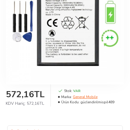
572,16TL
Stok:
VAR
Marka:
General Mobile
Ürün Kodu:
güclendirilmispil489
KDV Hariç:
572,16TL