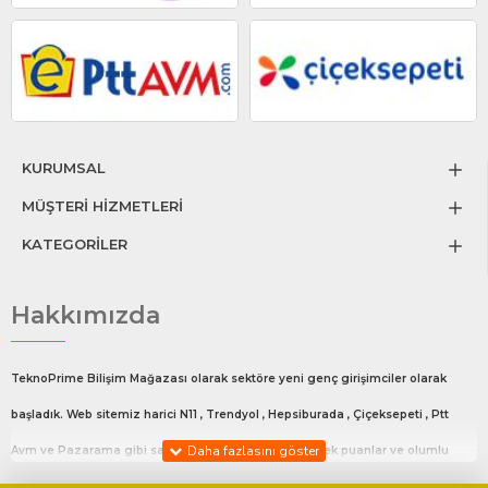
KURUMSAL
MÜŞTERİ HİZMETLERİ
KATEGORİLER
Hakkımızda
TeknoPrime Bilişim Mağazası olarak sektöre yeni genç girişimciler olarak
başladık. Web sitemiz harici N11 , Trendyol , Hepsiburada , Çiçeksepeti , Ptt
Avm ve Pazarama gibi satış platfromlarında en yüksek puanlar ve olumlu
değerlendirmeler ile satış yapmaktayız.Bu platfrom da ki mağaza linklerimiz