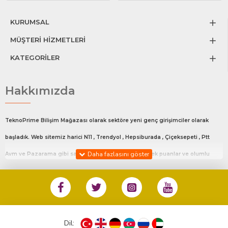
KURUMSAL
MÜŞTERİ HİZMETLERİ
KATEGORİLER
Hakkımızda
TeknoPrime Bilişim Mağazası olarak sektöre yeni genç girişimciler olarak
başladık. Web sitemiz harici N11 , Trendyol , Hepsiburada , Çiçeksepeti , Ptt
Avm ve Pazarama gibi satış platfromlarında en yüksek puanlar ve olumlu
değerlendirmeler ile satış yapmaktayız.Bu platfrom da ki mağaza linklerimiz
sitemizin en alt kısmında Diğer Satış Kanalları adlı bölümde mevcuttur.
%100 Müşteri Memnuniyeti ile siz değerli müşterilerimize en iyi hizmeti
sunmaktayız.
Dil: