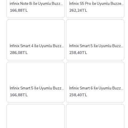
infinix Note 8i İle Uyumlu Buzzer Hoparlör Dış Ses Tekli Set x683
İnfinix S5 Pro İle Uyumlu Buzzer Hoparlör Dış Ses X660
166,88TL
262,24TL
İnfinix Smart 4 İle Uyumlu Buzzer Hoparlör Dış Ses X653
İnfinix Smart 5 İle Uyumlu Buzzer Hoparlör Dış Ses Full X657
286,08TL
238,40TL
İnfinix Smart 5 İle Uyumlu Buzzer Hoparlör Dış Ses Tekli X657
İnfinix Smart 6 İle Uyumlu Buzzer Hoparlör Dış Ses X6511
166,88TL
238,40TL