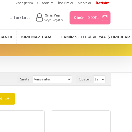
Siparişlerim
Cüzdanım
İndirimler
Markalar
İletişim
Giriş Yap
TL
Türk Lirası
0 ürün - 0,00TL
veya kayıt ol
 BANDI
KIRILMAZ CAM
TAMIR SETLERI VE YAPIŞTIRICILAR
Sırala:
Göster:
ÖSTER