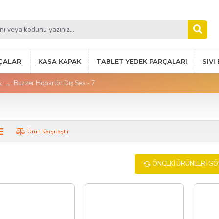
ÇALARI
KASA KAPAK
TABLET YEDEK PARÇALARI
SIVI
s
Buzzer Hoparlör Dış Ses - 7
Ürün Karşılaştır
ÖNCEKI ÜRÜNLERI G