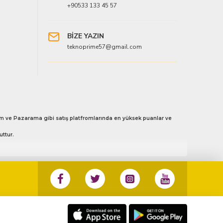
+90533 133 45 57
BİZE YAZIN
teknoprime57@gmail.com
 Avm ve Pazarama gibi satış platfromlarında en yüksek puanlar ve
uttur.
3 133 45 57 no’ lu numaradan ister whatsapp aracılığı ile ister