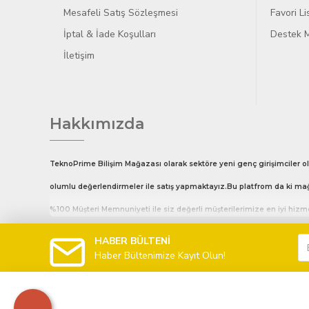
Mesafeli Satış Sözleşmesi
Favori L
İptal & İade Koşulları
Destek M
İletişim
Hakkımızda
TeknoPrime Bilişim Mağazası olarak sektöre yeni genç girişimciler ol
olumlu değerlendirmeler ile satış yapmaktayız.Bu platfrom da ki mağ
%100 Müşteri Memnuniyeti ile siz değerli müşterilerimize en iyi hiz
Hafta İçi 10:00 18:00 Cumartesi Günü 10:00 14:00 arası sizlere hizmet
HABER BÜLTENİ
Haber Bültenimize Kayıt Olun!
telefon ile arayarak bizlerle iletişime geçebilirsiniz.
Saat 16:00 kadar olan tüm siparişleriniz aynı gün kargolanır.
Ürün modelinden emin olmadığınız da whatsapp hattından bizlerle ilet