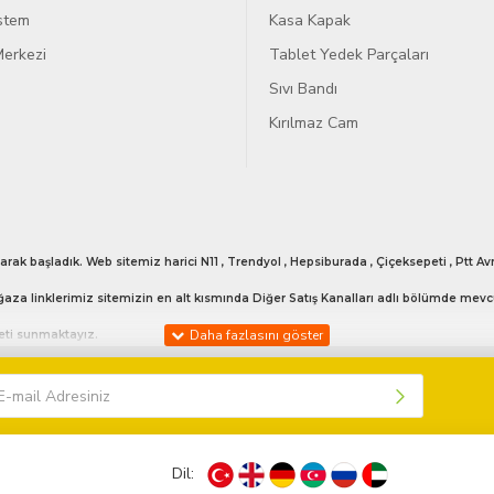
istem
Kasa Kapak
erkezi
Tablet Yedek Parçaları
Sıvı Bandı
Kırılmaz Cam
arak başladık. Web sitemiz harici N11 , Trendyol , Hepsiburada , Çiçeksepeti , Ptt
aza linklerimiz sitemizin en alt kısmında Diğer Satış Kanalları adlı bölümde mevc
meti sunmaktayız.
 vermekteyiz. Bunun haricinde günün her anı bizlerle iletişime geçebilirsiniz. 053
Dil:
işime geçebilirsiniz sizlere model bilgisi hakkında yardımcı olabiliriz.