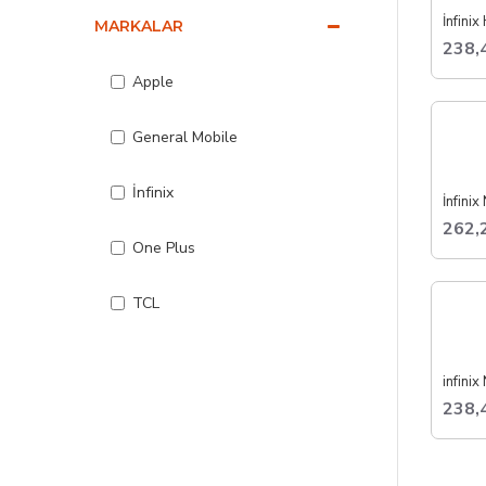
MARKALAR
238,
Apple
General Mobile
İnfinix
262,
One Plus
TCL
Tecno
238,
Vivo
Samsung