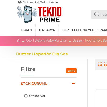
Stoktan Hızlı Teslim Ürünler
EKRAN
BATARYA
CEP TELEFONU YEDEK PAR
Cep Telefonu Yedek Parçaları
Buzzer Hoparlör Dış Se
Buzzer Hoparlör Dış Ses
Filtre
Sıfırla
STOK DURUMU
Stokta Var