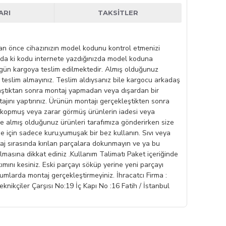
ARI
TAKSITLER
madan önce cihazınızın model kodunu kontrol etmenizi
ında ki kodu internete yazdığınızda model koduna
ı gün kargoya teslim edilmektedir. Almış olduğunuz
se teslim almayınız. Teslim aldıysanız bile kargocu arkadaş
laştıktan sonra montaj yapmadan veya dışardan bir
jını yaptırınız. Ürünün montajı gerçekleştikten sonra
lexi kopmuş veya zarar görmüş ürünlerin iadesi veya
zde almış olduğunuz ürünleri tarafımıza gönderirken size
me için sadece kuru,yumuşak bir bez kullanın. Sıvı veya
aj sırasında kırılan parçalara dokunmayın ve ya bu
masına dikkat ediniz .Kullanım Talimatı Paket içeriğinde
mını kesiniz. Eski parçayı söküp yerine yeni parçayı
rumlarda montaj gerçekleştirmeyiniz. İhracatcı Firma :
iler Çarşısı No:19 İç Kapı No :16 Fatih / İstanbul