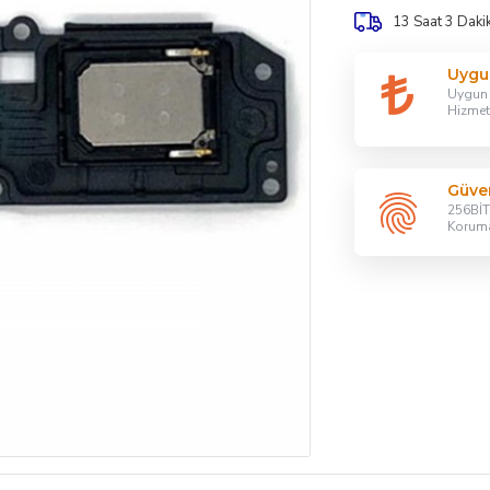
13 Saat 3 Daki
Uygu
Uygun F
Hizmet
Güven
256BİT 
Korum