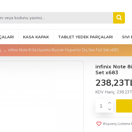
ÇALARI
KASA KAPAK
TABLET YEDEK PARÇALARI
SIVI
s
infinix Note 8i İle Uyumlu Buzzer Hoparlör Dış Ses Full Set x683
infinix Note 8
Set x683
238,23T
KDV Hariç:
238,23
Alışveriş Listeme 