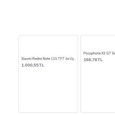
Xiaomi Redmi Note 11S TFT ile Uyumlu Lcd Ekran Dokunmatik 2201117SG
166,76TL
1.000,55TL