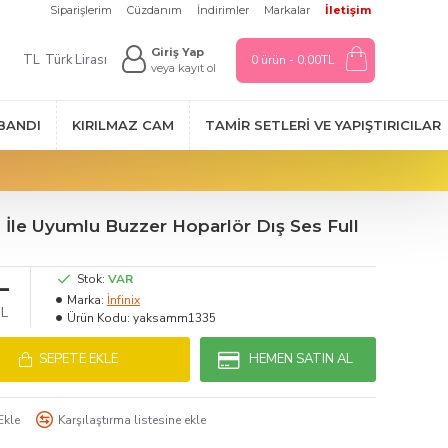
Siparişlerim
Cüzdanım
İndirimler
Markalar
İletişim
Giriş Yap
TL
Türk Lirası
0 ürün - 0,00TL
veya kayıt ol
 BANDI
KIRILMAZ CAM
TAMIR SETLERI VE YAPIŞTIRICILAR
i İle Uyumlu Buzzer Hoparlör Dış Ses Full
L
Stok:
VAR
Marka:
İnfinix
TL
Ürün Kodu:
yaksamm1335
SEPETE EKLE
HEMEN SATIN AL
Ekle
Karşılaştırma listesine ekle