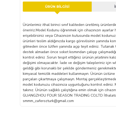
ÜRÜN BILGISI
Ürünlerimiz ithal birinci sınıf kaliteden üretilmiş ürünle
öneririz.Model Kodunu öğrenmek için cihazınızın ayarlar h
erişebilirsiniz veya Cihazınızın kutusunda model kodunuz
ürünleri teslim aldığınızda kargo görevlisinin yanında kon
gitmeden önce lütfen yanında açıp teyit ediniz. Tutanak
destek almadan önce soket kısmından çalışıp çalışmadığın
kontrol ediniz .Sorun tespit ettiğiniz ürünün jelatinini ka
değişimi olmayacaktır. İade ve değişim talepleriniz için w
geldiği gibi korunaklı bir şekilde göndermeniz gerekmekted
kimyasal temizlik maddeleri kullanmayın. Ürünün üstüne h
parçaları çıkartmaya çalışmaıyn. Montaj gerçekleştirmede
model kodunuzu cihazınıza uygunluğunu kontrol ediniz. Mo
takınız. Ürünün sağlıklı çalıştığına emin olmak için ciha
GUANGZHOU FOUR SEASON TRADING CO,LTD İthalatcı Firma 
smmm_zaferozturk@gmail.com