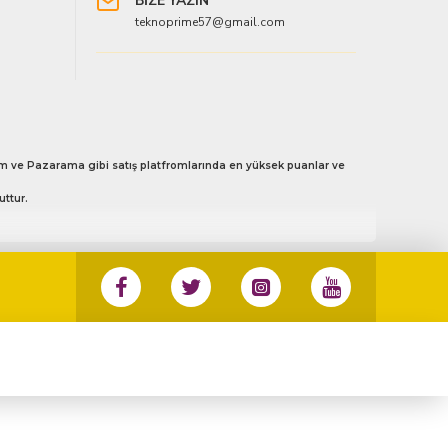
BİZE YAZIN
teknoprime57@gmail.com
 Avm ve Pazarama gibi satış platfromlarında en yüksek puanlar ve
uttur.
3 133 45 57 no’ lu numaradan ister whatsapp aracılığı ile ister