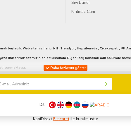
Sıvı Bandı
Kırılmaz Cam
arak başladık. Web sitemiz harici N11 , Trendyol , Hepsiburada , Çiçeksepeti , Ptt
aza linklerimiz sitemizin en alt kısmında Diğer Satış Kanalları adlı bölümde mevc
meti sunmaktayız.
 vermekteyiz. Bunun haricinde günün her anı bizlerle iletişime geçebilirsiniz. 053
Dil:
işime geçebilirsiniz sizlere model bilgisi hakkında yardımcı olabiliriz.
olarak gönderilmektedir.
KobiDirekt
E-ticaret
ile kurulmustur