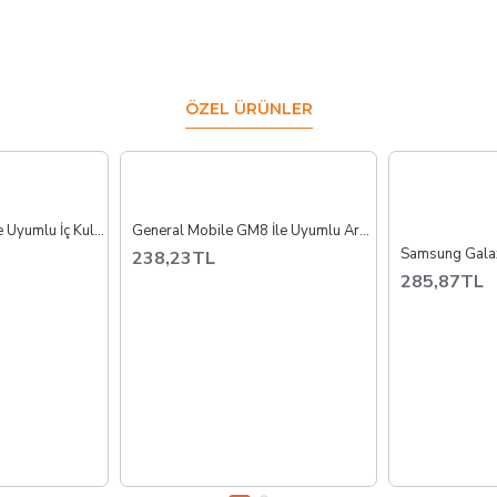
ÖZEL ÜRÜNLER
Pocophone X3 GT İle Uyumlu İç Kulaklık
General Mobile GM8 İle Uyumlu Ara Film Flex
238,23TL
285,87TL