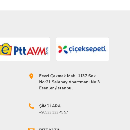
Fevzi Çakmak Mah. 1137 Sok
No:21 Selanay Apartmanı No:3
Esenler /İstanbul
ŞİMDİ ARA
+90533 133 45 57