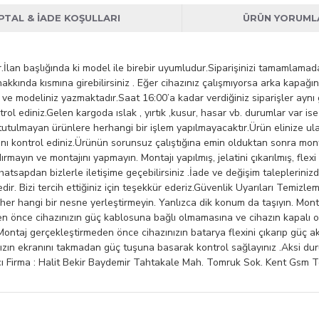
İPTAL & İADE KOŞULLARI
ÜRÜN YORUML
rdir.İlan başlığında ki model ile birebir uyumludur.Siparişinizi tamamla
akkında kısmına girebilirsiniz . Eğer cihazınız çalışmıyorsa arka kapağ
 ve modeliniz yazmaktadır.Saat 16:00’a kadar verdiğiniz siparişler ayn
trol ediniz.Gelen kargoda ıslak , yırtık ,kusur, hasar vb. durumlar var i
 tutulmayan ürünlere herhangi bir işlem yapılmayacaktır.Ürün elinize u
ı kontrol ediniz.Ürünün sorunsuz çalıştığına emin olduktan sonra monta
ldırmayın ve montajını yapmayın. Montajı yapılmış, jelatini çıkarılmış, f
hatsapdan bizlerle iletişime geçebilirsiniz .İade ve değişim taleplerini
ir. Bizi tercih ettiğiniz için teşekkür ederiz.Güvenlik Uyarıları Temizle
er hangi bir nesne yerleştirmeyin. Yanlızca dik konum da taşıyın. Mont
n önce cihazınızın güç kablosuna bağlı olmamasına ve cihazın kapalı ol
ntaj gerçekleştirmeden önce cihazınızın batarya flexini çıkarıp güç akı
zınızın ekranını takmadan güç tuşuna basarak kontrol sağlayınız .Aksi du
: Halit Bekir Baydemir Tahtakale Mah. Tomruk Sok. Kent Gsm Teknikç