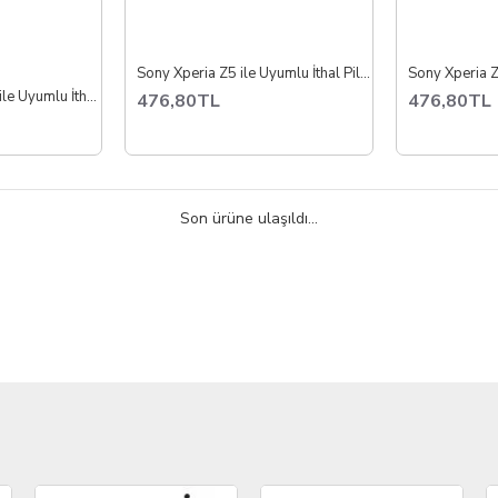
Sony Xperia Z5 ile Uyumlu İthal Pil Batarya E6603 E6653
Sony Xperia Z4 / C5 ile Uyumlu İthal Pil Batarya E6553 E5506
476,80TL
476,80TL
Son ürüne ulaşıldı...