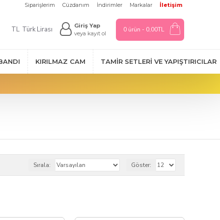
Siparişlerim
Cüzdanım
İndirimler
Markalar
İletişim
Giriş Yap
TL
Türk Lirası
0 ürün - 0,00TL
veya kayıt ol
 BANDI
KIRILMAZ CAM
TAMIR SETLERI VE YAPIŞTIRICILAR
Sırala:
Göster: