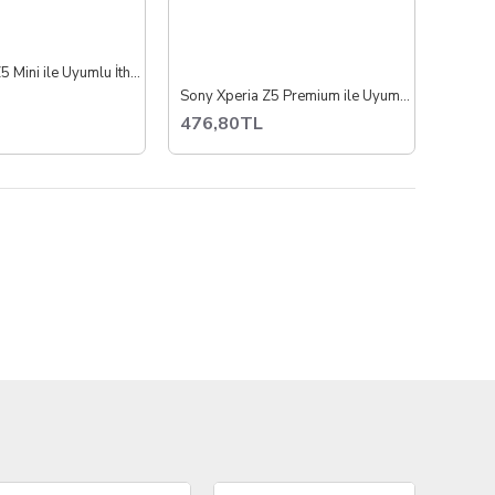
Sony Xperia Z5 Mini ile Uyumlu İthal Pil Batarya E5803
Sony Xperia Z5 Premium ile Uyumlu İthal Pil Batarya E6833 E6853
476,80TL