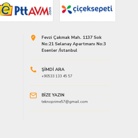
Fevzi Çakmak Mah. 1137 Sok
No:21 Selanay Apartmanı No:3
Esenler /İstanbul
ŞİMDİ ARA
+90533 133 45 57
BİZE YAZIN
teknoprime57@gmail.com